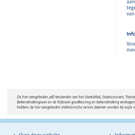
aan
teg
van
Inf
Voo
med
De hier aangeboden pdf-bestanden van het Staatsblad, Staatscourant, Tract
Disclaimer
Bekendmakingswet en de Rijkswet goedkeuring en bekendmaking verdragen voor
hebben; de hier aangeboden elektronische versies daarvan worden bij wijze 
Over deze website
Informat