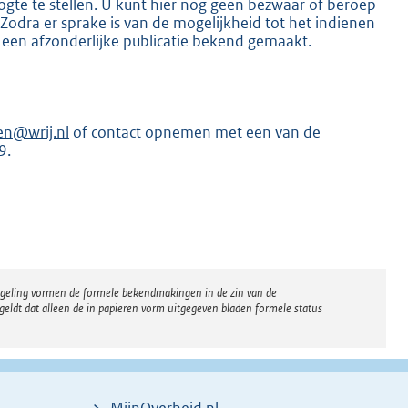
gte te stellen. U kunt hier nog geen bezwaar of beroep
dra er sprake is van de mogelijkheid tot het indienen
 een afzonderlijke publicatie bekend gemaakt.
en@wrij.nl
of contact opnemen met een van de
K
9.
regeling vormen de formele bekendmakingen in de zin van de
eldt dat alleen de in papieren vorm uitgegeven bladen formele status
MijnOverheid.nl