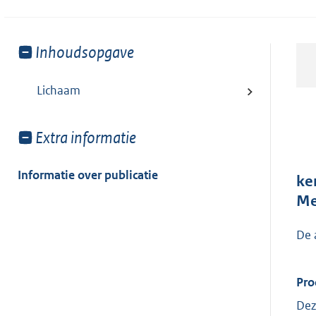
Toon
Inhoudsopgave
meer
van:
Lichaam
Toon
Extra informatie
meer
van:
Informatie over publicatie
ke
Me
De 
Pro
Dez