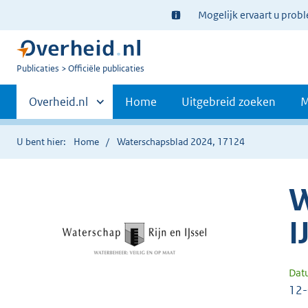
Ter
Mogelijk ervaart u prob
informatie:
U
Publicaties
Officiële publicaties
bent
Primaire
nu
Andere
Overheid.nl
Home
Uitgebreid zoeken
M
hier:
sites
navigatie
binnen
U bent hier:
Home
Waterschapsblad 2024, 17124
W
I
Dat
12-