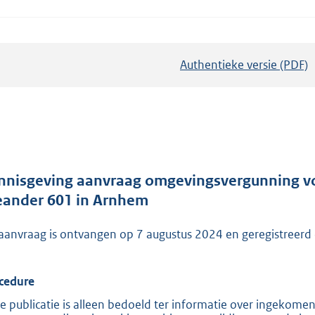
Authentieke versie (PDF)
b
e
s
t
a
n
d
nnisgeving aanvraag omgevingsvergunning vo
s
ander 601 in Arnhem
g
aanvraag is ontvangen op 7 augustus 2024 en geregistr
r
o
o
cedure
t
e publicatie is alleen bedoeld ter informatie over ingekome
t