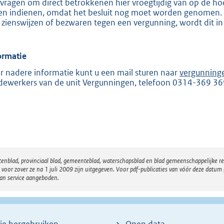
vragen om direct betrokkenen hier vroegtijdig van op de hoo
e
en indienen, omdat het besluit nog moet worden genomen. Zo
 zienswijzen of bezwaren tegen een vergunning, wordt dit in
:
2
0
ormatie
5
r nadere informatie kunt u een mail sturen naar
vergunning
ewerkers van de unit Vergunningen, telefoon 0314-369 36
b
atenblad, provinciaal blad, gemeenteblad, waterschapsblad en blad gemeenschappelijke 
 zover ze na 1 juli 2009 zijn uitgegeven. Voor pdf-publicaties van vóór deze datum g
van service aangeboden.
ie hergebruiken
Open data