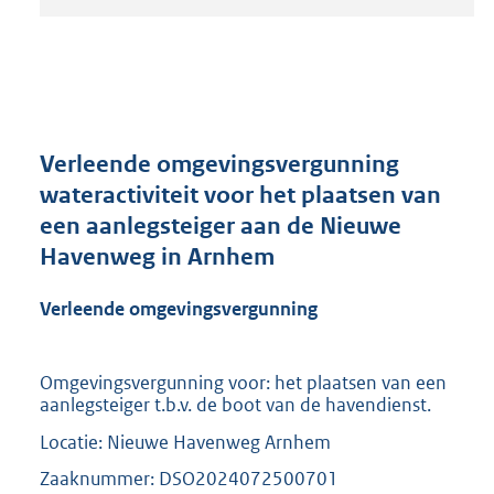
t
a
n
d
s
g
r
Verleende omgevingsvergunning
o
wateractiviteit voor het plaatsen van
o
een aanlegsteiger aan de Nieuwe
t
t
Havenweg in Arnhem
e
:
Verleende omgevingsvergunning
2
1
0
Omgevingsvergunning voor: het plaatsen van een
K
aanlegsteiger t.b.v. de boot van de havendienst.
b
Locatie: Nieuwe Havenweg Arnhem
Zaaknummer: DSO2024072500701