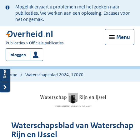
Ter
Mogelijk ervaart u problemen met het zoeken naar
informatie:
publicaties. We werken aan een oplossing. Excuses voor
het ongemak.
Menu
U
Publicaties
Officiële publicaties
bent
Inloggen
nu
hier:
Home
Waterschapsblad 2024, 17070
Waterschapsblad van Waterschap
Rijn en IJssel