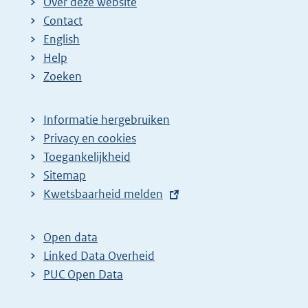
Over deze website
Contact
English
Help
Zoeken
Informatie hergebruiken
Privacy en cookies
Toegankelijkheid
Sitemap
E
Kwetsbaarheid melden
x
t
Open data
e
Linked Data Overheid
r
PUC Open Data
n
e