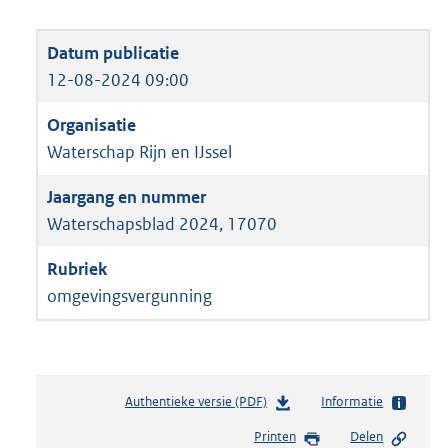
12-08-2024 09:00
Waterschap Rijn en IJssel
Waterschapsblad 2024, 17070
omgevingsvergunning
Authentieke versie (PDF)
b
Informatie
e
Printen
Delen
s