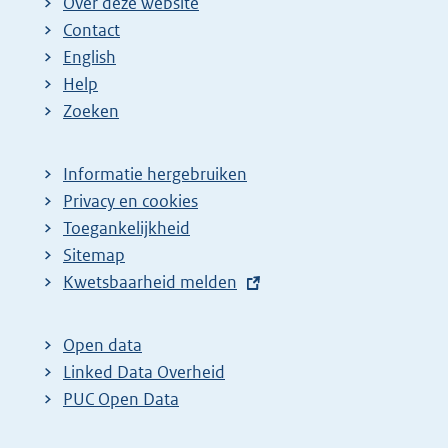
Over deze website
Contact
English
Help
Zoeken
Informatie hergebruiken
Privacy en cookies
Toegankelijkheid
Sitemap
E
Kwetsbaarheid melden
x
t
Open data
e
Linked Data Overheid
r
PUC Open Data
n
e