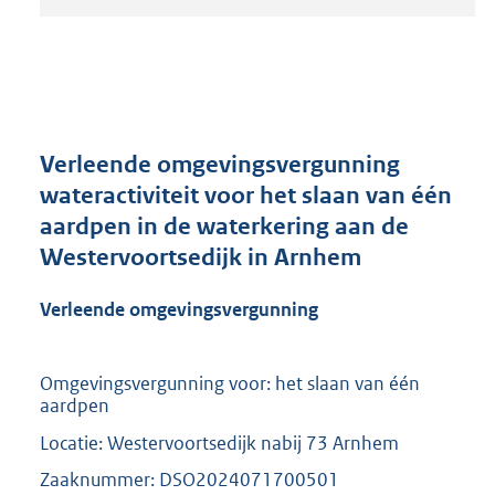
t
a
n
d
s
g
r
Verleende omgevingsvergunning
o
wateractiviteit voor het slaan van één
o
aardpen in de waterkering aan de
t
t
Westervoortsedijk in Arnhem
e
:
Verleende omgevingsvergunning
2
1
0
Omgevingsvergunning voor: het slaan van één
K
aardpen
b
Locatie: Westervoortsedijk nabij 73 Arnhem
Zaaknummer: DSO2024071700501