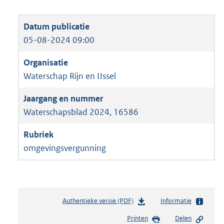
05-08-2024 09:00
Waterschap Rijn en IJssel
Waterschapsblad 2024, 16586
omgevingsvergunning
Authentieke versie (PDF)
b
Informatie
e
Printen
Delen
s