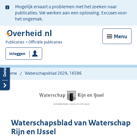
Ter
Mogelijk ervaart u problemen met het zoeken naar
informatie:
publicaties. We werken aan een oplossing. Excuses voor
het ongemak.
Menu
U
Publicaties
Officiële publicaties
bent
Inloggen
nu
hier:
Home
Waterschapsblad 2024, 16586
Waterschapsblad van Waterschap
Rijn en IJssel