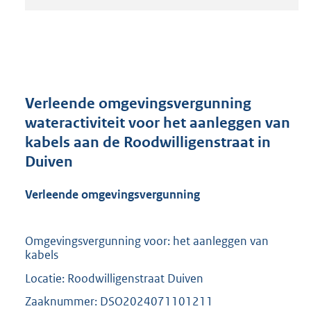
t
a
n
d
s
g
r
Verleende omgevingsvergunning
o
wateractiviteit voor het aanleggen van
o
kabels aan de Roodwilligenstraat in
t
t
Duiven
e
:
Verleende omgevingsvergunning
2
1
0
Omgevingsvergunning voor: het aanleggen van
K
kabels
b
Locatie: Roodwilligenstraat Duiven
Zaaknummer: DSO2024071101211