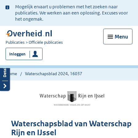
Ter
Mogelijk ervaart u problemen met het zoeken naar
informatie:
publicaties. We werken aan een oplossing. Excuses voor
het ongemak.
Menu
U
Publicaties
Officiële publicaties
bent
Inloggen
nu
hier:
Home
Waterschapsblad 2024, 16037
Waterschapsblad van Waterschap
Rijn en IJssel