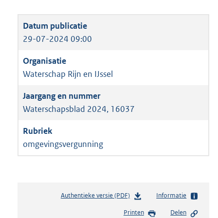
29-07-2024 09:00
Waterschap Rijn en IJssel
Waterschapsblad 2024, 16037
omgevingsvergunning
Authentieke versie (PDF)
b
Informatie
e
Printen
Delen
s