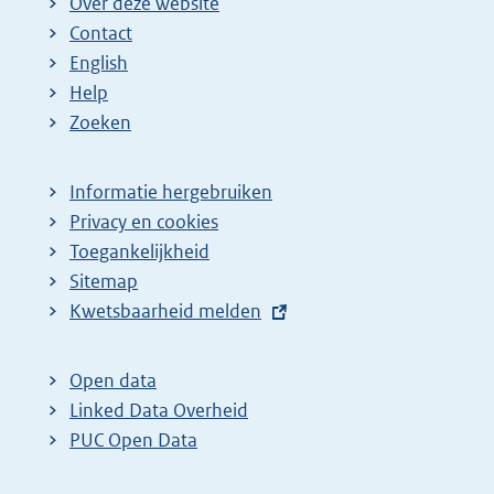
Over deze website
Contact
English
Help
Zoeken
Informatie hergebruiken
Privacy en cookies
Toegankelijkheid
Sitemap
E
Kwetsbaarheid melden
x
t
Open data
e
Linked Data Overheid
r
PUC Open Data
n
e