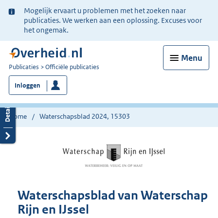
Ter
Mogelijk ervaart u problemen met het zoeken naar
informatie:
publicaties. We werken aan een oplossing. Excuses voor
het ongemak.
Menu
U
Publicaties
Officiële publicaties
bent
Inloggen
nu
hier:
Home
Waterschapsblad 2024, 15303
Waterschapsblad van Waterschap
Rijn en IJssel