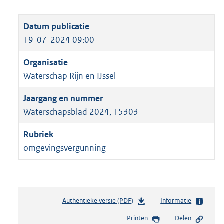
19-07-2024 09:00
Waterschap Rijn en IJssel
Waterschapsblad 2024, 15303
omgevingsvergunning
Authentieke versie (PDF)
b
Informatie
e
Printen
Delen
s