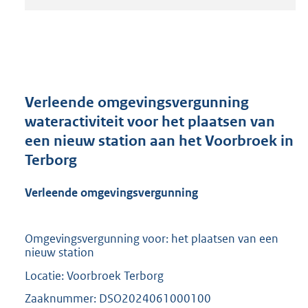
t
a
n
d
s
g
r
Verleende omgevingsvergunning
o
wateractiviteit voor het plaatsen van
o
een nieuw station aan het Voorbroek in
t
t
Terborg
e
:
Verleende omgevingsvergunning
2
1
0
Omgevingsvergunning voor: het plaatsen van een
K
nieuw station
b
Locatie: Voorbroek Terborg
Zaaknummer: DSO2024061000100