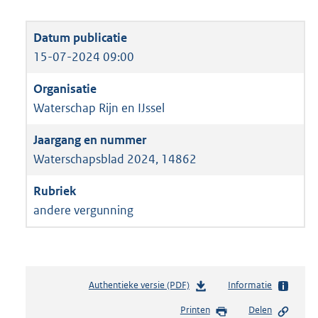
15-07-2024 09:00
Waterschap Rijn en IJssel
Waterschapsblad 2024, 14862
andere vergunning
Authentieke versie (PDF)
b
Informatie
e
Printen
Delen
s