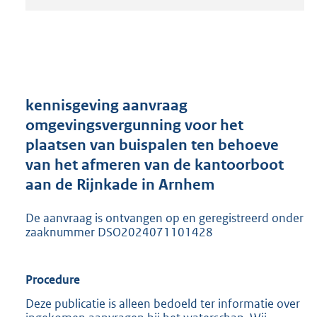
t
a
n
d
s
g
r
kennisgeving aanvraag
o
omgevingsvergunning voor het
o
plaatsen van buispalen ten behoeve
t
t
van het afmeren van de kantoorboot
e
aan de Rijnkade in Arnhem
:
2
De aanvraag is ontvangen op en geregistreerd onder
0
zaaknummer DSO2024071101428
5
K
b
Procedure
Deze publicatie is alleen bedoeld ter informatie over