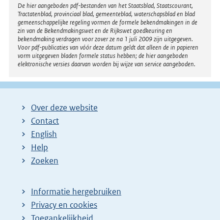
Disclaimer
De hier aangeboden pdf-bestanden van het Staatsblad, Staatscourant,
Tractatenblad, provinciaal blad, gemeenteblad, waterschapsblad en blad
gemeenschappelijke regeling vormen de formele bekendmakingen in de
zin van de Bekendmakingswet en de Rijkswet goedkeuring en
bekendmaking verdragen voor zover ze na 1 juli 2009 zijn uitgegeven.
Voor pdf-publicaties van vóór deze datum geldt dat alleen de in papieren
vorm uitgegeven bladen formele status hebben; de hier aangeboden
elektronische versies daarvan worden bij wijze van service aangeboden.
Over deze website
Contact
English
Help
Zoeken
Informatie hergebruiken
Privacy en cookies
Toegankelijkheid