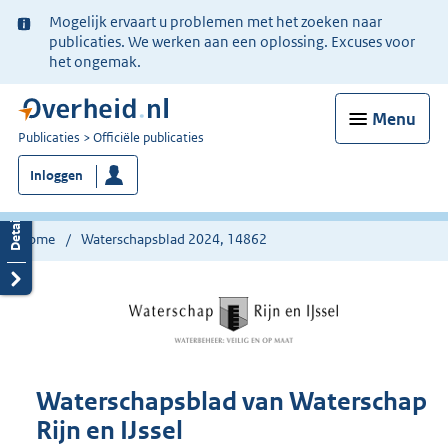
Ter
Mogelijk ervaart u problemen met het zoeken naar
informatie:
publicaties. We werken aan een oplossing. Excuses voor
het ongemak.
Menu
U
Publicaties
Officiële publicaties
bent
Inloggen
nu
hier:
Home
Waterschapsblad 2024, 14862
Waterschapsblad van Waterschap
Rijn en IJssel