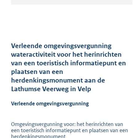
t
a
n
d
s
g
r
Verleende omgevingsvergunning
o
wateractiviteit voor het herinrichten
o
van een toeristisch informatiepunt en
t
t
plaatsen van een
e
herdenkingsmonument aan de
:
Lathumse Veerweg in Velp
2
1
0
Verleende omgevingsvergunning
K
b
Omgevingsvergunning voor: het herinrichten van
een toeristisch informatiepunt en plaatsen van een
herdenkingsmonument