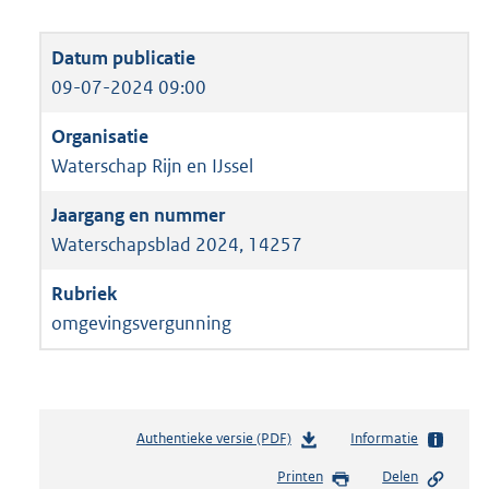
09-07-2024 09:00
Waterschap Rijn en IJssel
Waterschapsblad 2024, 14257
omgevingsvergunning
Authentieke versie (PDF)
b
Informatie
e
Printen
Delen
s