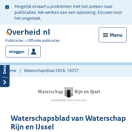
Ter
Mogelijk ervaart u problemen met het zoeken naar
informatie:
publicaties. We werken aan een oplossing. Excuses voor
het ongemak.
Menu
U
Publicaties
Officiële publicaties
bent
Inloggen
nu
hier:
Home
Waterschapsblad 2024, 14257
Waterschapsblad van Waterschap
Rijn en IJssel