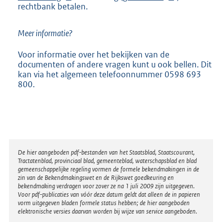
rechtbank betalen.
n
x
t
e
e
t
e
l
l
e
r
i
Meer informatie?
i
r
n
n
n
n
e
k
Voor informatie over het bekijken van de
k
e
l
:
documenten of andere vragen kunt u ook bellen. Dit
:
l
i
kan via het algemeen telefoonnummer 0598 693
i
n
800.
n
k
k
:
:
Disclaimer
De hier aangeboden pdf-bestanden van het Staatsblad, Staatscourant,
Tractatenblad, provinciaal blad, gemeenteblad, waterschapsblad en blad
gemeenschappelijke regeling vormen de formele bekendmakingen in de
zin van de Bekendmakingswet en de Rijkswet goedkeuring en
bekendmaking verdragen voor zover ze na 1 juli 2009 zijn uitgegeven.
Voor pdf-publicaties van vóór deze datum geldt dat alleen de in papieren
vorm uitgegeven bladen formele status hebben; de hier aangeboden
elektronische versies daarvan worden bij wijze van service aangeboden.