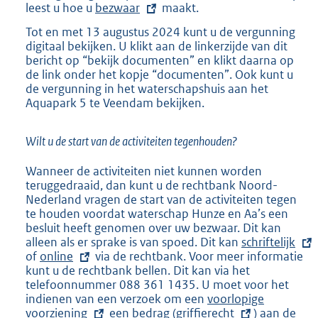
leest u hoe u
E
bezwaar
maakt.
x
Tot en met 13 augustus 2024 kunt u de vergunning
t
digitaal bekijken. U klikt aan de linkerzijde van dit
e
bericht op “bekijk documenten” en klikt daarna op
r
de link onder het kopje “documenten”. Ook kunt u
n
de vergunning in het waterschapshuis aan het
e
Aquapark 5 te Veendam bekijken.
l
i
n
Wilt u de start van de activiteiten tegenhouden?
k
:
Wanneer de activiteiten niet kunnen worden
teruggedraaid, dan kunt u de rechtbank Noord-
Nederland vragen de start van de activiteiten tegen
te houden voordat waterschap Hunze en Aa’s een
besluit heeft genomen over uw bezwaar. Dit kan
alleen als er sprake is van spoed. Dit kan
E
schriftelijk
of
E
online
via de rechtbank. Voor meer informatie
x
kunt u de rechtbank bellen. Dit kan via het
x
t
telefoonnummer 088 361 1435. U moet voor het
t
e
indienen van een verzoek om een
e
E
voorlopige
r
voorziening
r
een bedrag (
E
griffierecht
x
n
) aan de