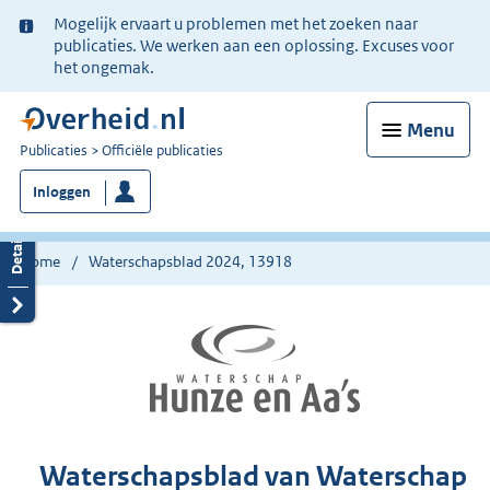
Ter
Mogelijk ervaart u problemen met het zoeken naar
informatie:
publicaties. We werken aan een oplossing. Excuses voor
het ongemak.
Menu
U
Publicaties
Officiële publicaties
bent
Inloggen
nu
hier:
Home
Waterschapsblad 2024, 13918
Waterschapsblad van Waterschap