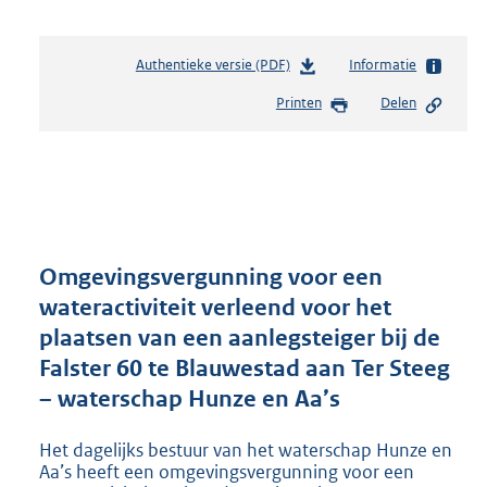
Authentieke versie (PDF)
b
Informatie
e
Printen
Delen
s
t
a
n
d
s
g
r
Omgevingsvergunning voor een
o
wateractiviteit verleend voor het
o
plaatsen van een aanlegsteiger bij de
t
t
Falster 60 te Blauwestad aan Ter Steeg
e
– waterschap Hunze en Aa’s
:
2
Het dagelijks bestuur van het waterschap Hunze en
6
Aa’s heeft een omgevingsvergunning voor een
1