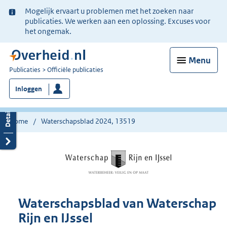
Ter
Mogelijk ervaart u problemen met het zoeken naar
informatie:
publicaties. We werken aan een oplossing. Excuses voor
het ongemak.
Menu
U
Publicaties
Officiële publicaties
bent
Inloggen
nu
hier:
Home
Waterschapsblad 2024, 13519
Waterschapsblad van Waterschap
Rijn en IJssel