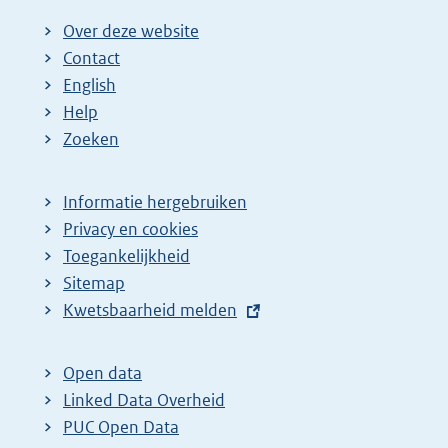
Over deze website
Contact
English
Help
Zoeken
Informatie hergebruiken
Privacy en cookies
Toegankelijkheid
Sitemap
E
Kwetsbaarheid melden
x
t
Open data
e
Linked Data Overheid
r
PUC Open Data
n