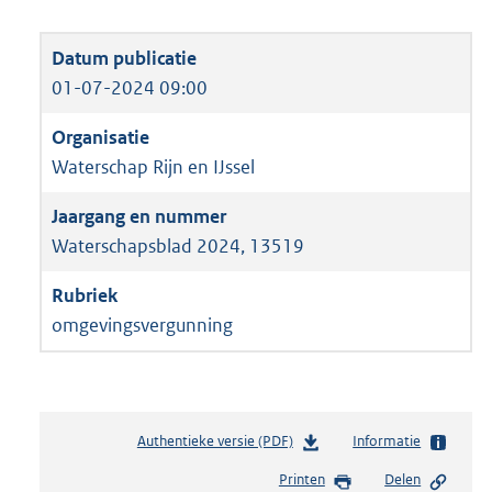
01-07-2024 09:00
Waterschap Rijn en IJssel
Waterschapsblad 2024, 13519
omgevingsvergunning
Authentieke versie (PDF)
b
Informatie
e
Printen
Delen
s