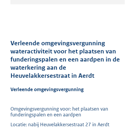
t
a
n
d
s
g
r
Verleende omgevingsvergunning
o
wateractiviteit voor het plaatsen van
o
funderingspalen en een aardpen in de
t
t
waterkering aan de
e
Heuvelakkersestraat in Aerdt
:
2
Verleende omgevingsvergunning
1
0
K
Omgevingsvergunning voor: het plaatsen van
b
funderingspalen en een aardpen
Locatie: nabij Heuvelakkersestraat 27 in Aerdt