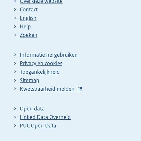
Over deze website
Contact
English
Help
Zoeken
Informatie hergebruiken
Privacy en cookies
Toegankelijkheid
Sitemap
E
Kwetsbaarheid melden
x
t
Open data
e
Linked Data Overheid
r
PUC Open Data
n
e