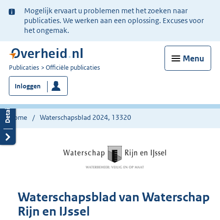
Ter
Mogelijk ervaart u problemen met het zoeken naar
informatie:
publicaties. We werken aan een oplossing. Excuses voor
het ongemak.
Menu
U
Publicaties
Officiële publicaties
bent
Inloggen
nu
hier:
Home
Waterschapsblad 2024, 13320
Waterschapsblad van Waterschap
Rijn en IJssel