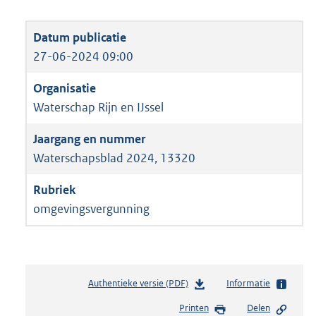
27-06-2024 09:00
Waterschap Rijn en IJssel
Waterschapsblad 2024, 13320
omgevingsvergunning
Authentieke versie (PDF)
b
Informatie
e
Printen
Delen
s