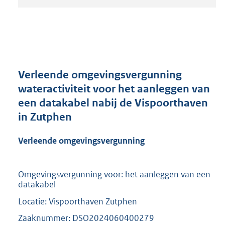
t
a
n
d
s
g
r
Verleende omgevingsvergunning
o
wateractiviteit voor het aanleggen van
o
een datakabel nabij de Vispoorthaven
t
t
in Zutphen
e
:
Verleende omgevingsvergunning
2
1
0
Omgevingsvergunning voor: het aanleggen van een
K
datakabel
b
Locatie: Vispoorthaven Zutphen
Zaaknummer: DSO2024060400279