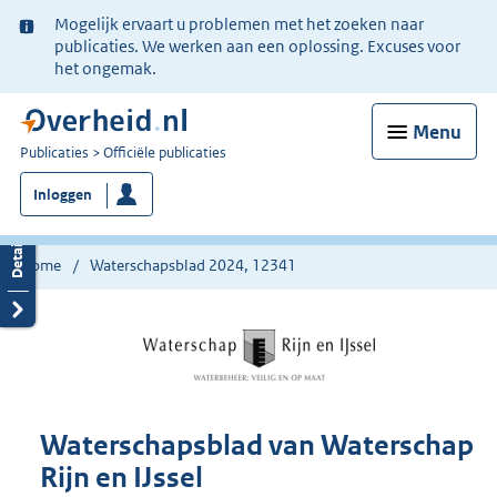
Ter
Mogelijk ervaart u problemen met het zoeken naar
informatie:
publicaties. We werken aan een oplossing. Excuses voor
het ongemak.
Menu
U
Publicaties
Officiële publicaties
bent
Inloggen
nu
hier:
Home
Waterschapsblad 2024, 12341
Waterschapsblad van Waterschap
Rijn en IJssel