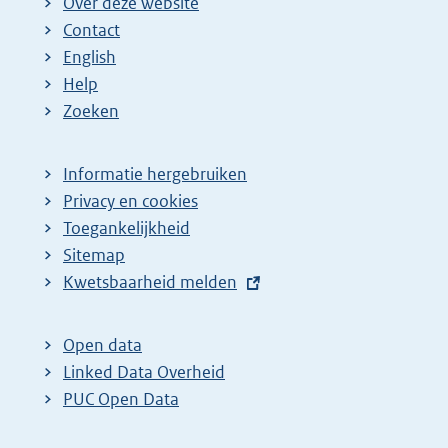
Over deze website
Contact
English
Help
Zoeken
Informatie hergebruiken
Privacy en cookies
Toegankelijkheid
Sitemap
E
Kwetsbaarheid melden
x
t
Open data
e
Linked Data Overheid
r
PUC Open Data
n
e