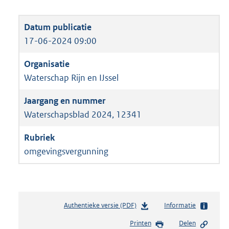
17-06-2024 09:00
Waterschap Rijn en IJssel
Waterschapsblad 2024, 12341
omgevingsvergunning
Authentieke versie (PDF)
b
Informatie
e
Printen
Delen
s