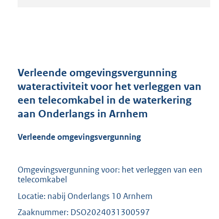
t
a
n
d
s
g
r
Verleende omgevingsvergunning
o
wateractiviteit voor het verleggen van
o
een telecomkabel in de waterkering
t
t
aan Onderlangs in Arnhem
e
:
Verleende omgevingsvergunning
2
1
0
Omgevingsvergunning voor: het verleggen van een
K
telecomkabel
b
Locatie: nabij Onderlangs 10 Arnhem
Zaaknummer: DSO2024031300597