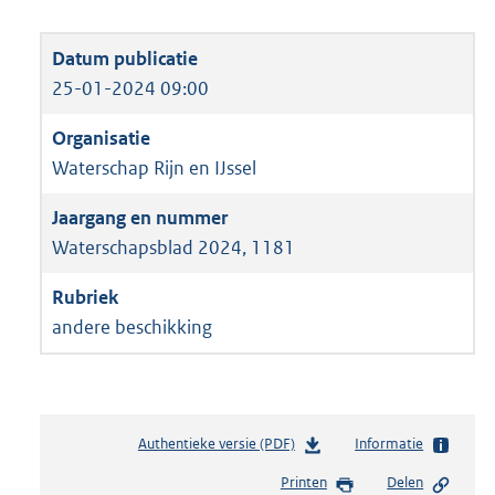
25-01-2024 09:00
Waterschap Rijn en IJssel
Waterschapsblad 2024, 1181
andere beschikking
Authentieke versie (PDF)
b
Informatie
e
Printen
Delen
s