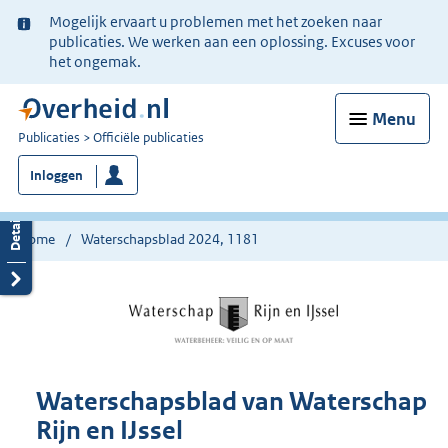
Ter
Mogelijk ervaart u problemen met het zoeken naar
informatie:
publicaties. We werken aan een oplossing. Excuses voor
het ongemak.
Menu
U
Publicaties
Officiële publicaties
bent
Inloggen
nu
hier:
Home
Waterschapsblad 2024, 1181
Waterschapsblad van Waterschap
Rijn en IJssel