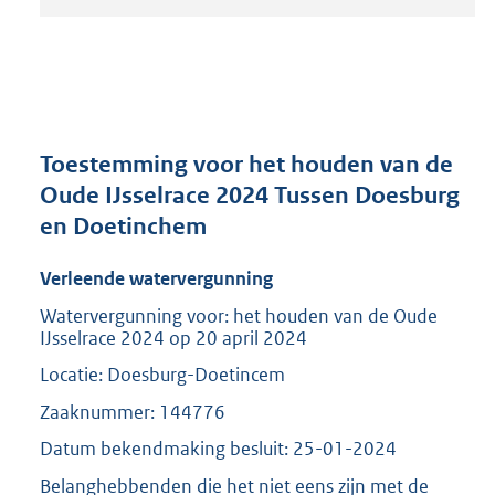
t
a
n
d
s
g
r
Toestemming voor het houden van de
o
Oude IJsselrace 2024 Tussen Doesburg
o
en Doetinchem
t
t
e
Verleende watervergunning
:
Watervergunning voor: het houden van de Oude
2
IJsselrace 2024 op 20 april 2024
0
9
Locatie: Doesburg-Doetincem
K
Zaaknummer: 144776
b
Datum bekendmaking besluit: 25-01-2024
Belanghebbenden die het niet eens zijn met de