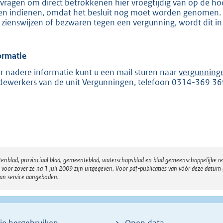
vragen om direct betrokkenen hier vroegtijdig van op de hoo
e
en indienen, omdat het besluit nog moet worden genomen. Zo
 zienswijzen of bezwaren tegen een vergunning, wordt dit in
:
2
0
ormatie
5
r nadere informatie kunt u een mail sturen naar
vergunning
ewerkers van de unit Vergunningen, telefoon 0314-369 36
b
atenblad, provinciaal blad, gemeenteblad, waterschapsblad en blad gemeenschappelijke 
 zover ze na 1 juli 2009 zijn uitgegeven. Voor pdf-publicaties van vóór deze datum g
van service aangeboden.
ie hergebruiken
Open data