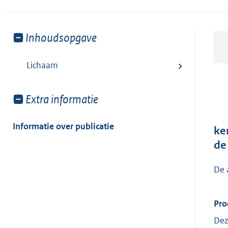
Toon
Inhoudsopgave
meer
van:
Lichaam
Toon
Extra informatie
meer
van:
Informatie over publicatie
ke
de
De 
Pro
Dez