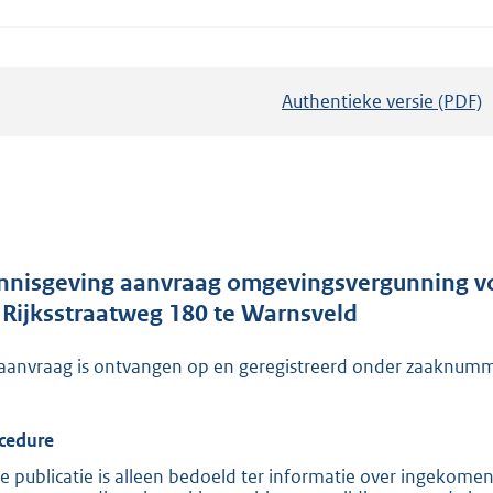
Authentieke versie (PDF)
b
e
s
t
a
n
d
nnisgeving aanvraag omgevingsvergunning vo
s
 Rijksstraatweg 180 te Warnsveld
g
aanvraag is ontvangen op en geregistreerd onder zaakn
r
o
o
cedure
t
e publicatie is alleen bedoeld ter informatie over ingekome
t