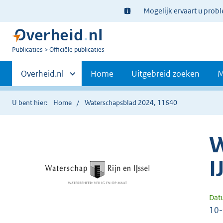
Ter
Mogelijk ervaart u prob
informatie:
U
Publicaties
Officiële publicaties
bent
Primaire
nu
Andere
Overheid.nl
Home
Uitgebreid zoeken
M
hier:
sites
navigatie
binnen
U bent hier:
Home
Waterschapsblad 2024, 11640
W
I
Dat
10-