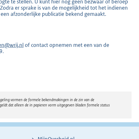
gte te stellen. U kunt hier nog geen bezwaar of beroep
dra er sprake is van de mogelijkheid tot het indienen
 een afzonderlijke publicatie bekend gemaakt.
en@wrij.nl
of contact opnemen met een van de
K
9.
regeling vormen de formele bekendmakingen in de zin van de
eldt dat alleen de in papieren vorm uitgegeven bladen formele status
MijnOverheid.nl