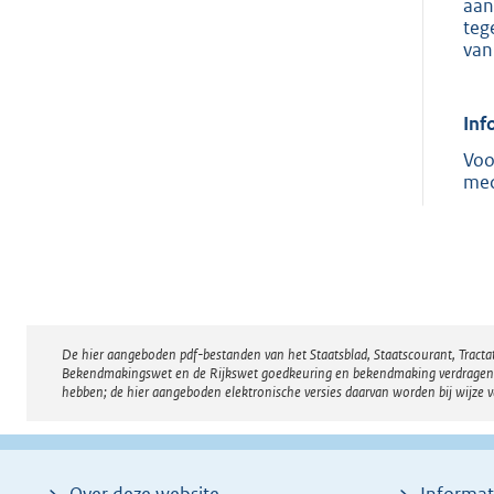
aan
teg
van
Inf
Voo
med
De hier aangeboden pdf-bestanden van het Staatsblad, Staatscourant, Tract
Disclaimer
Bekendmakingswet en de Rijkswet goedkeuring en bekendmaking verdragen voor
hebben; de hier aangeboden elektronische versies daarvan worden bij wijze 
Over deze website
Informat