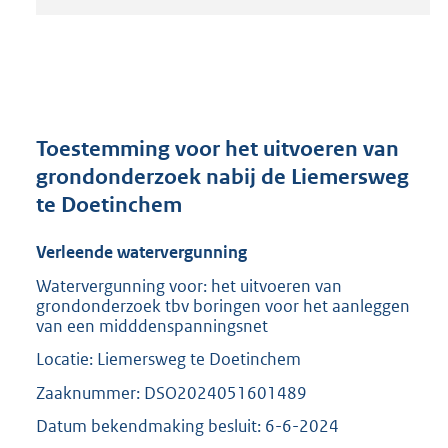
t
a
n
d
s
g
r
Toestemming voor het uitvoeren van
o
grondonderzoek nabij de Liemersweg
o
te Doetinchem
t
t
e
Verleende watervergunning
:
Watervergunning voor: het uitvoeren van
2
grondonderzoek tbv boringen voor het aanleggen
0
van een midddenspanningsnet
9
K
Locatie: Liemersweg te Doetinchem
b
Zaaknummer: DSO2024051601489
Datum bekendmaking besluit: 6-6-2024