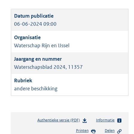
06-06-2024 09:00
Waterschap Rijn en IJssel
Waterschapsblad 2024, 11357
andere beschikking
Authentieke versie (PDF)
b
Informatie
e
Printen
Delen
s