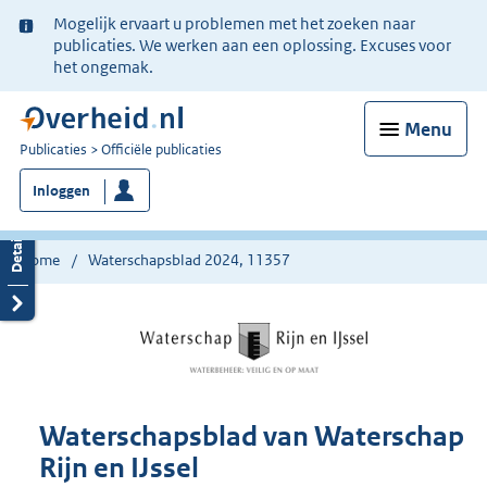
Ter
Mogelijk ervaart u problemen met het zoeken naar
informatie:
publicaties. We werken aan een oplossing. Excuses voor
het ongemak.
Menu
U
Publicaties
Officiële publicaties
bent
Inloggen
nu
hier:
Home
Waterschapsblad 2024, 11357
Waterschapsblad van Waterschap
Rijn en IJssel