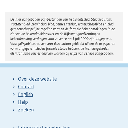
Disclaimer
De hier aangeboden pdf-bestanden van het Staatsblad, Staatscourant,
Tractatenblad, provinciaal blad, gemeenteblad, waterschapsblad en blad
gemeenschappelijke regeling vormen de formele bekendmakingen in de
zin van de Bekendmakingswet en de Rijkswet goedkeuring en
bekendmaking verdragen voor zover ze na 1 juli 2009 zijn uitgegeven.
Voor pdf-publicaties van vóór deze datum geldt dat alleen de in papieren
vorm uitgegeven bladen formele status hebben; de hier aangeboden
elektronische versies daarvan worden bij wijze van service aangeboden.
Over deze website
Contact
English
Help
Zoeken
Informatie hergebruiken