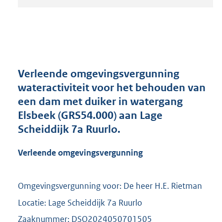
t
a
n
d
s
g
r
Verleende omgevingsvergunning
o
wateractiviteit voor het behouden van
o
een dam met duiker in watergang
t
t
Elsbeek (GRS54.000) aan Lage
e
Scheiddijk 7a Ruurlo.
:
2
Verleende omgevingsvergunning
1
0
K
Omgevingsvergunning voor: De heer H.E. Rietman
b
Locatie: Lage Scheiddijk 7a Ruurlo
Zaaknummer: DSO2024050701505