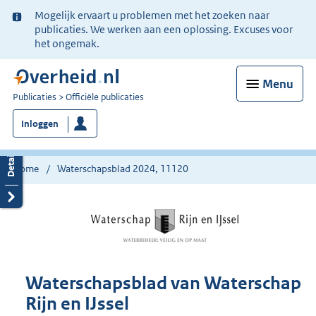
Ter
Mogelijk ervaart u problemen met het zoeken naar
informatie:
publicaties. We werken aan een oplossing. Excuses voor
het ongemak.
Menu
U
Publicaties
Officiële publicaties
bent
Inloggen
nu
hier:
Home
Waterschapsblad 2024, 11120
Waterschapsblad van Waterschap
Rijn en IJssel