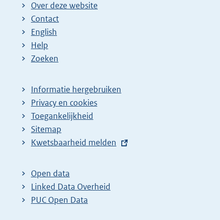
Over deze website
Contact
English
Help
Zoeken
Informatie hergebruiken
Privacy en cookies
Toegankelijkheid
Sitemap
E
Kwetsbaarheid melden
x
t
Open data
e
Linked Data Overheid
r
PUC Open Data
n