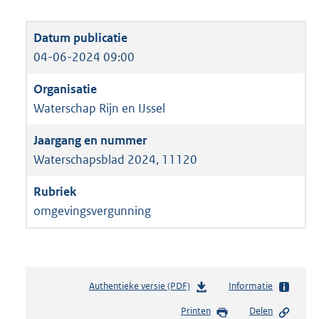
04-06-2024 09:00
Waterschap Rijn en IJssel
Waterschapsblad 2024, 11120
omgevingsvergunning
Authentieke versie (PDF)
b
Informatie
e
Printen
Delen
s