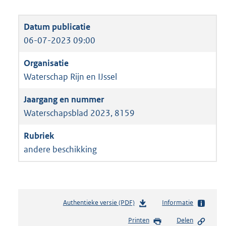
06-07-2023 09:00
Waterschap Rijn en IJssel
Waterschapsblad 2023, 8159
andere beschikking
Authentieke versie (PDF)
b
Informatie
e
Printen
Delen
s