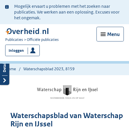
Ter
Mogelijk ervaart u problemen met het zoeken naar
informatie:
publicaties. We werken aan een oplossing. Excuses voor
het ongemak.
Menu
U
Publicaties
Officiële publicaties
bent
Inloggen
nu
hier:
Home
Waterschapsblad 2023, 8159
Waterschapsblad van Waterschap
Rijn en IJssel