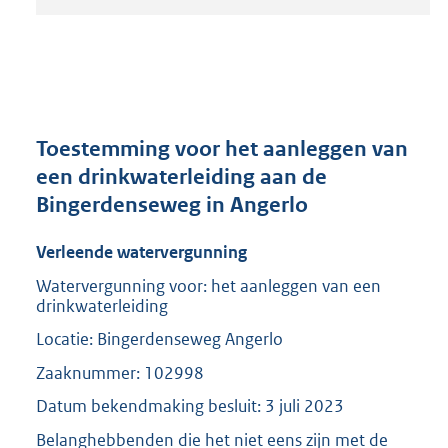
t
a
n
d
s
g
r
Toestemming voor het aanleggen van
o
een drinkwaterleiding aan de
o
Bingerdenseweg in Angerlo
t
t
e
Verleende watervergunning
:
Watervergunning voor: het aanleggen van een
2
drinkwaterleiding
0
8
Locatie: Bingerdenseweg Angerlo
K
Zaaknummer: 102998
b
Datum bekendmaking besluit: 3 juli 2023
Belanghebbenden die het niet eens zijn met de