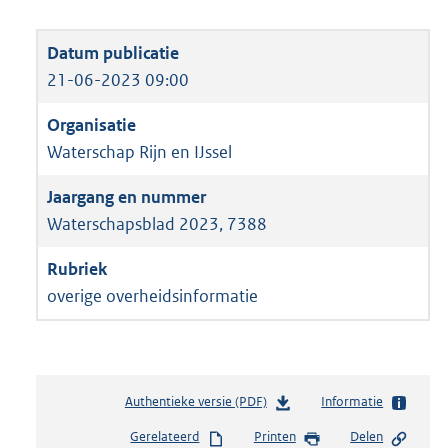
21-06-2023 09:00
Waterschap Rijn en IJssel
Waterschapsblad 2023, 7388
overige overheidsinformatie
Authentieke versie (PDF)
b
Informatie
e
Gerelateerd
Printen
Delen
s