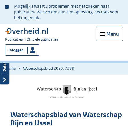
Ter
Mogelijk ervaart u problemen met het zoeken naar
informatie:
publicaties. We werken aan een oplossing. Excuses voor
het ongemak.
Menu
U
Publicaties
Officiële publicaties
bent
Inloggen
nu
hier:
Home
Waterschapsblad 2023, 7388
Waterschapsblad van Waterschap
Rijn en IJssel