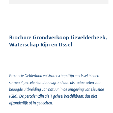
t
a
n
d
s
g
r
Brochure Grondverkoop Lievelderbeek,
o
Waterschap Rijn en IJssel
o
t
t
e
:
2
Provincie Gelderland en Waterschap Rijn en IJssel bieden
3
samen 2 percelen landbouwgrond aan als ruilpercelen voor
6
beoogde uitbreiding van natuur in de omgeving van Lievelde
K
b
(Gld). De percelen zijn als 1 geheel beschikbaar, dus niet
afzonderlijk of in gedeelten.