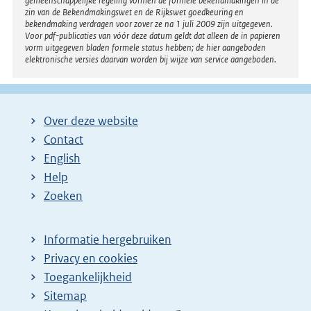
gemeenschappelijke regeling vormen de formele bekendmakingen in de
zin van de Bekendmakingswet en de Rijkswet goedkeuring en
bekendmaking verdragen voor zover ze na 1 juli 2009 zijn uitgegeven.
Voor pdf-publicaties van vóór deze datum geldt dat alleen de in papieren
vorm uitgegeven bladen formele status hebben; de hier aangeboden
elektronische versies daarvan worden bij wijze van service aangeboden.
Over deze website
Contact
English
Help
Zoeken
Informatie hergebruiken
Privacy en cookies
Toegankelijkheid
Sitemap