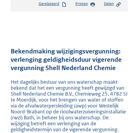
Gerelateerd
Printen
Delen
s
t
a
n
d
s
g
r
Bekendmaking wijzigingsvergunning:
o
verlenging geldigheidsduur vigerende
o
vergunning Shell Nederland Chemie
t
t
e
Het dagelijks bestuur van ons waterschap maakt
:
bekend dat het een vergunning heeft gewijzigd van
2
Shell Nederland Chemie B.V., Chemieweg 25, 4782 SJ
te Moerdijk, voor het brengen van water of stoffen
2
via de afvalwaterpersleiding (awp) voor Westelijk
0
Noord-Brabant op de rioolwaterzuiveringsinstallatie
K
(rwzi) Bath, in beheer bij ons waterschap. De
b
wijziging betreft een verlenging van de
geldigheidstermijn van de vigerende vergunning.