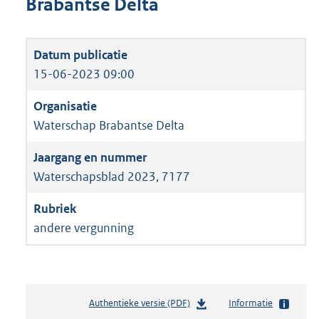
Brabantse Delta
15-06-2023 09:00
Waterschap Brabantse Delta
Waterschapsblad 2023, 7177
andere vergunning
Authentieke versie (PDF)
b
Informatie
e