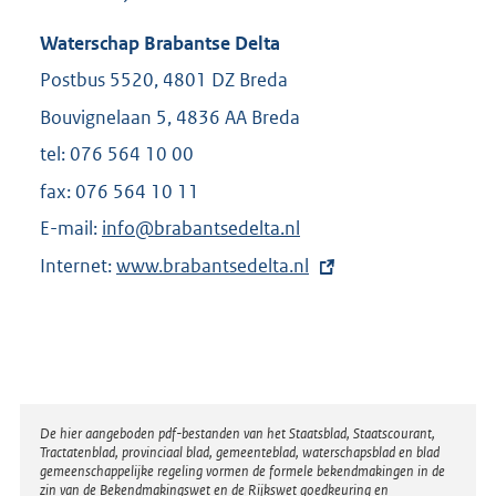
Waterschap Brabantse Delta
Postbus 5520, 4801 DZ Breda
Bouvignelaan 5, 4836 AA Breda
tel: 076 564 10 00
fax: 076 564 10 11
E-mail:
info@brabantsedelta.nl
Internet:
E
www.brabantsedelta.nl
x
t
e
r
n
e
l
Disclaimer
De hier aangeboden pdf-bestanden van het Staatsblad, Staatscourant,
i
Tractatenblad, provinciaal blad, gemeenteblad, waterschapsblad en blad
n
gemeenschappelijke regeling vormen de formele bekendmakingen in de
k
zin van de Bekendmakingswet en de Rijkswet goedkeuring en