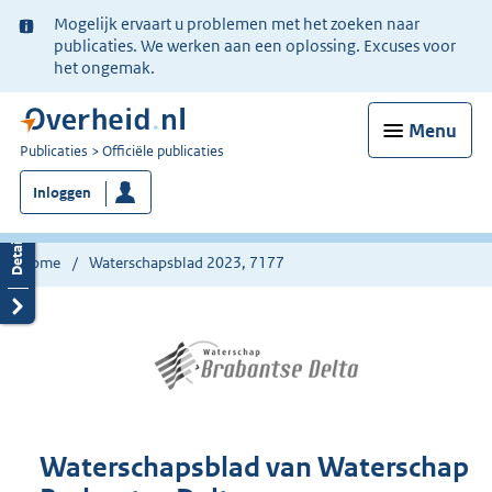
Ter
Mogelijk ervaart u problemen met het zoeken naar
informatie:
publicaties. We werken aan een oplossing. Excuses voor
het ongemak.
Menu
U
Publicaties
Officiële publicaties
bent
Inloggen
nu
hier:
Home
Waterschapsblad 2023, 7177
Waterschapsblad van Waterschap