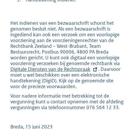
Het indienen van een bezwaarschrift schorst het
genomen besluit niet. Als een bezwaarschrift is
ingediend kan ook een verzoek om een voorlopige
voorziening aan de voorzieningenrechter van de
Rechtbank Zeeland – West-Brabant, Team
Bestuursrecht, Postbus 90006, 4800 PA Breda
worden gericht. U kunt ook digitaal een voorlopige
voorziening verzoeken bij genoemde rechtbank via
E
Digitale Diensten van de Rechtspraak
. Daarvoor
x
moet u wel beschikken over een elektronische
t
handtekening (DigiD). Kijk op de genoemde site
e
voor de precieze voorwaarden.
r
n
Voor nadere informatie met betrekking tot de
e
vergunning kunt u contact opnemen met de afdeling
l
vergunningen via telefoonnummer 076 564 12 33.
i
n
k
:
Breda, 15 juni 2023