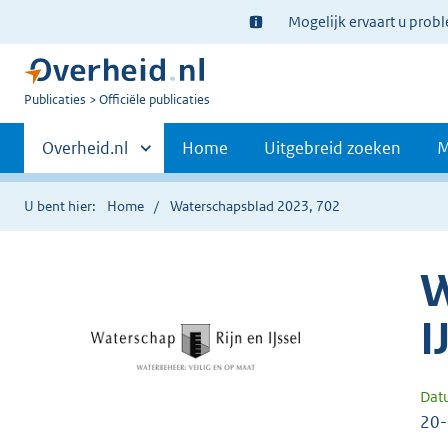
Ter
Mogelijk ervaart u prob
informatie:
U
Publicaties
Officiële publicaties
bent
Primaire
nu
Andere
Overheid.nl
Home
Uitgebreid zoeken
M
hier:
sites
navigatie
binnen
U bent hier:
Home
Waterschapsblad 2023, 702
W
I
Dat
20-