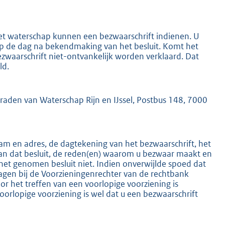
het waterschap kunnen een bezwaarschrift indienen. U
 op de dag na bekendmaking van het besluit. Komt het
ezwaarschrift niet-ontvankelijk worden verklaard. Dat
ld.
K
mraden van Waterschap Rijn en IJssel, Postbus 148, 7000
m en adres, de dagtekening van het bezwaarschrift, het
an dat besluit, de reden(en) waarom u bezwaar maakt en
het genomen besluit niet. Indien onverwijlde spoed dat
ragen bij de Voorzieningenrechter van de rechtbank
 het treffen van een voorlopige voorziening is
oorlopige voorziening is wel dat u een bezwaarschrift