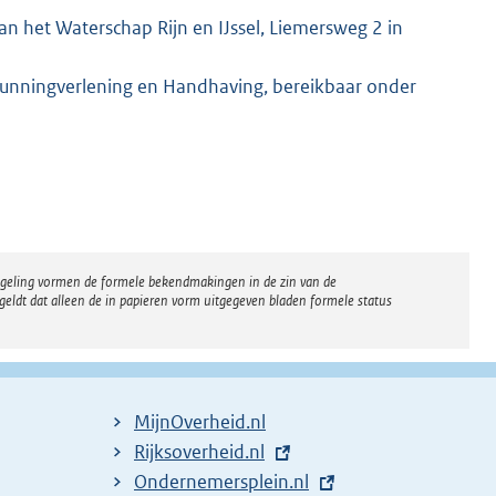
n het Waterschap Rijn en IJssel, Liemersweg 2 in
gunningverlening en Handhaving, bereikbaar onder
regeling vormen de formele bekendmakingen in de zin van de
eldt dat alleen de in papieren vorm uitgegeven bladen formele status
MijnOverheid.nl
E
Rijksoverheid.nl
x
E
Ondernemersplein.nl