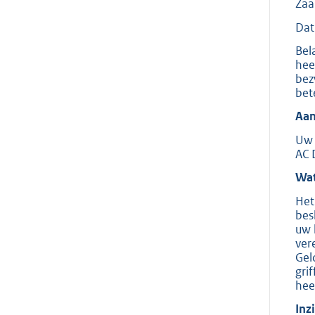
Zaa
Dat
Bel
hee
bez
bet
Aan
Uw 
AC 
Wat
Het
bes
uw 
ver
Gel
gri
hee
Inz