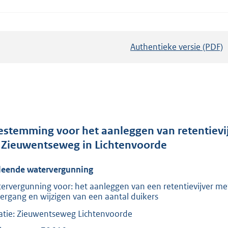
Authentieke versie (PDF)
b
e
s
t
a
n
d
estemming voor het aanleggen van retentievij
s
 Zieuwentseweg in Lichtenvoorde
g
leende watervergunning
r
o
ervergunning voor: het aanleggen van een retentievijver me
ergang en wijzigen van een aantal duikers
o
t
atie: Zieuwentseweg Lichtenvoorde
t