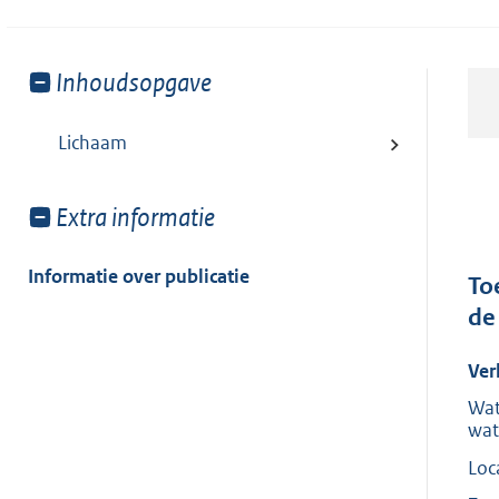
Toon
Inhoudsopgave
meer
van:
Lichaam
Toon
Extra informatie
meer
van:
Informatie over publicatie
To
de
Ver
Wat
wat
Loc