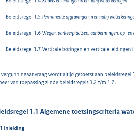
-
Beleidsregel 1.4
Kabels en leidingen in en nabij waterkeringen
-
Beleidsregel 1.5
Permanente afgravingen in en nabij waterkering
-
Beleidsregel 1.6
Wegen, parkeerplaatsen, aanbermingen, op- en af
-
Beleidsregel 1.7 Verticale boringen en verticale leidingen
 vergunningaanvraag wordt altijd getoetst aan beleidsregel 
meer van toepassing zijnde beleidsregels 1.2 t/m 1.7.
leidsregel
1.1
Algemene toetsingscriteria wat
.1
Inleiding