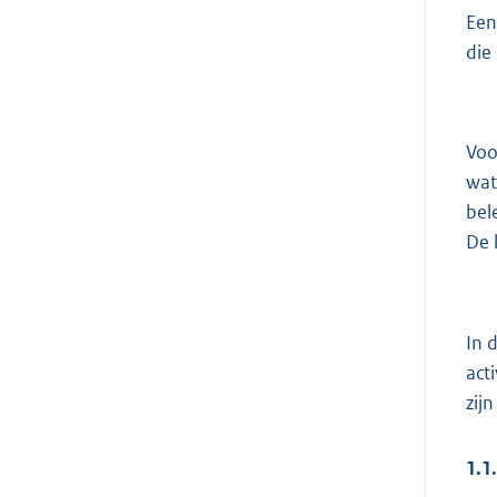
Een
die
Voo
wat
bel
De 
In 
act
zij
1.1