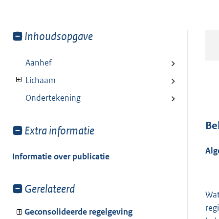
Toon
Inhoudsopgave
meer
van:
Aanhef
Lichaam
Ondertekening
Be
Toon
Extra informatie
meer
Alg
van:
Informatie over publicatie
Toon
Gerelateerd
Wat
meer
reg
van:
Geconsolideerde regelgeving