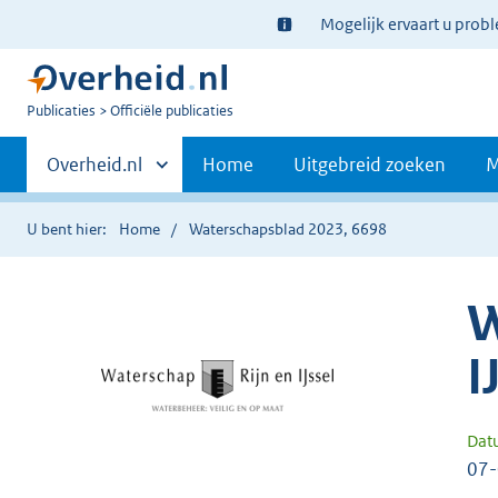
Ter
Mogelijk ervaart u prob
informatie:
U
Publicaties
Officiële publicaties
bent
Primaire
nu
Andere
Overheid.nl
Home
Uitgebreid zoeken
M
hier:
sites
navigatie
binnen
U bent hier:
Home
Waterschapsblad 2023, 6698
W
I
Dat
07-