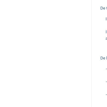
De 
I
I
De 