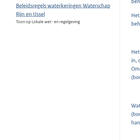
beh
Beleidsregels waterkeringen Waterschap
Rijn en IJssel
Het
Toon op Lokale wet- en regelgeving
beh
Het
in,
Om 
(bo
Wat
(bo
han