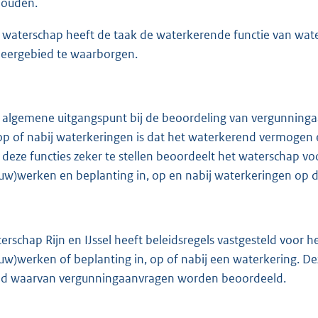
ouden.
e
:
 waterschap heeft de taak de waterkerende functie van wate
4
eergebied te waarborgen.
7
6
 algemene uitgangspunt bij de beoordeling van vergunninga
b
 op of nabij waterkeringen is dat het waterkerend vermogen 
deze functies zeker te stellen beoordeelt het waterschap v
uw)werken en beplanting in, op en nabij waterkeringen op de
erschap Rijn en IJssel heeft beleidsregels vastgesteld voor h
uw)werken of beplanting in, op of nabij een waterkering. Dez
d waarvan vergunningaanvragen worden beoordeeld.