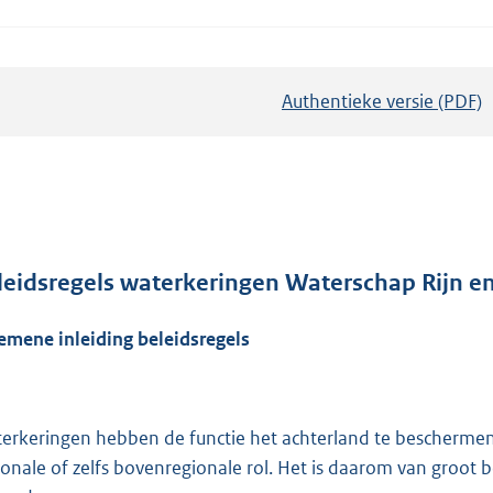
Authentieke versie (PDF)
b
e
s
t
a
n
d
leidsregels waterkeringen Waterschap Rijn en
s
emene inleiding beleidsregels
g
r
o
o
erkeringen hebben de functie het achterland te bescherme
t
ionale of zelfs bovenregionale rol. Het is daarom van groot
t