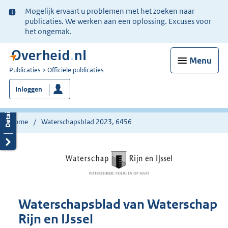
Ter
Mogelijk ervaart u problemen met het zoeken naar
informatie:
publicaties. We werken aan een oplossing. Excuses voor
het ongemak.
Menu
U
Publicaties
Officiële publicaties
bent
Inloggen
nu
hier:
Home
Waterschapsblad 2023, 6456
Waterschapsblad van Waterschap
Rijn en IJssel