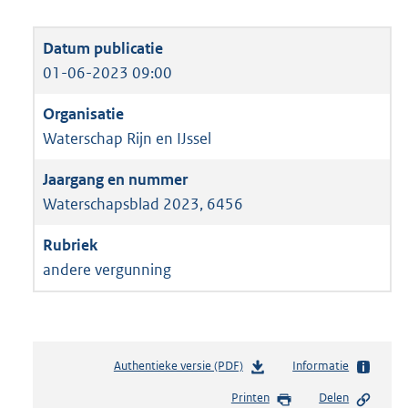
01-06-2023 09:00
Waterschap Rijn en IJssel
Waterschapsblad 2023, 6456
andere vergunning
Authentieke versie (PDF)
b
Informatie
e
Printen
Delen
s