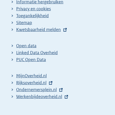
Informatie hergebruiken
Privacy en cookies
Toegankelijkheid
Sitemap
E
Kwetsbaarheid melden
x
t
Open data
e
Linked Data Overheid
r
PUC Open Data
n
e
MijnOverheid.nl
l
E
Rijksoverheid.nl
i
x
E
Ondernemersplein.nl
n
t
x
E
Werkenbijdeoverheid.nl
k
e
t
x
:
r
e
t