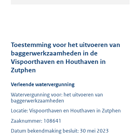
t
a
n
d
s
g
r
Toestemming voor het uitvoeren van
o
baggerwerkzaamheden in de
o
Vispoorthaven en Houthaven in
t
t
Zutphen
e
:
Verleende watervergunning
2
0
Watervergunning voor: het uitvoeren van
baggerwerkzaamheden
8
K
Locatie: Vispoorthaven en Houthaven in Zutphen
b
Zaaknummer: 108641
Datum bekendmaking besluit: 30 mei 2023