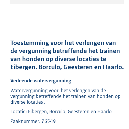
t
a
n
d
s
g
r
Toestemming voor het verlengen van
o
de vergunning betreffende het trainen
o
van honden op diverse locaties te
t
t
Eibergen, Borculo, Geesteren en Haarlo.
e
:
Verleende watervergunning
2
0
Watervergunning voor: het verlengen van de
vergunning betreffende het trainen van honden op
9
diverse locaties .
K
b
Locatie: Eibergen, Borculo, Geesteren en Haarlo
Zaaknummer: 76549