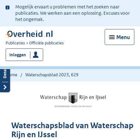
Ter
Mogelijk ervaart u problemen met het zoeken naar
informatie:
publicaties. We werken aan een oplossing. Excuses voor
het ongemak.
Menu
U
Publicaties
Officiële publicaties
bent
Inloggen
nu
hier:
Home
Waterschapsblad 2023, 629
Waterschapsblad van Waterschap
Rijn en IJssel