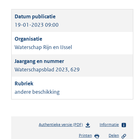
19-01-2023 09:00
Waterschap Rijn en IJssel
Waterschapsblad 2023, 629
andere beschikking
Authentieke versie (PDF)
b
Informatie
e
Printen
Delen
s