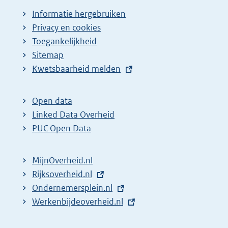
Informatie hergebruiken
Privacy en cookies
Toegankelijkheid
Sitemap
E
Kwetsbaarheid melden
x
t
Open data
e
Linked Data Overheid
r
PUC Open Data
n
e
MijnOverheid.nl
l
E
Rijksoverheid.nl
i
x
E
Ondernemersplein.nl
n
t
x
E
Werkenbijdeoverheid.nl
k
e
t
x
: