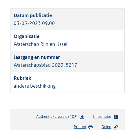
03-05-2023 09:00
Waterschap Rijn en IJssel
Waterschapsblad 2023, 5217
andere beschikking
Authentieke versie (PDF)
b
Informatie
e
Printen
Delen
s