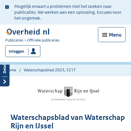
Ter
Mogelijk ervaart u problemen met het zoeken naar
informatie:
publicaties. We werken aan een oplossing. Excuses voor
het ongemak.
Menu
U
Publicaties
Officiële publicaties
bent
Inloggen
nu
hier:
Home
Waterschapsblad 2023, 5217
Waterschapsblad van Waterschap
Rijn en IJssel