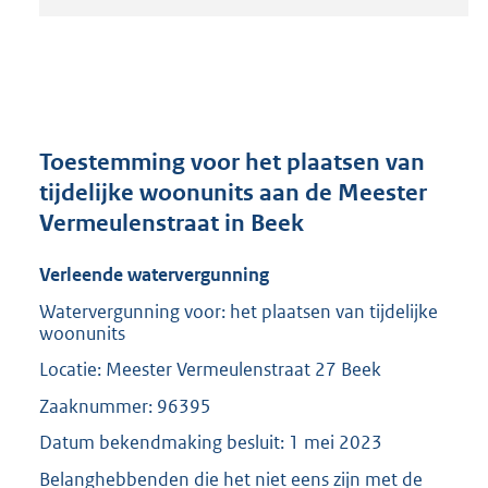
t
a
n
d
s
g
r
Toestemming voor het plaatsen van
o
tijdelijke woonunits aan de Meester
o
Vermeulenstraat in Beek
t
t
e
Verleende watervergunning
:
Watervergunning voor: het plaatsen van tijdelijke
2
woonunits
0
8
Locatie: Meester Vermeulenstraat 27 Beek
K
Zaaknummer: 96395
b
Datum bekendmaking besluit: 1 mei 2023
Belanghebbenden die het niet eens zijn met de