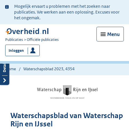
Ter
Mogelijk ervaart u problemen met het zoeken naar
informatie:
publicaties. We werken aan een oplossing. Excuses voor
het ongemak.
Menu
U
Publicaties
Officiële publicaties
bent
Inloggen
nu
hier:
Home
Waterschapsblad 2023, 4354
Waterschapsblad van Waterschap
Rijn en IJssel