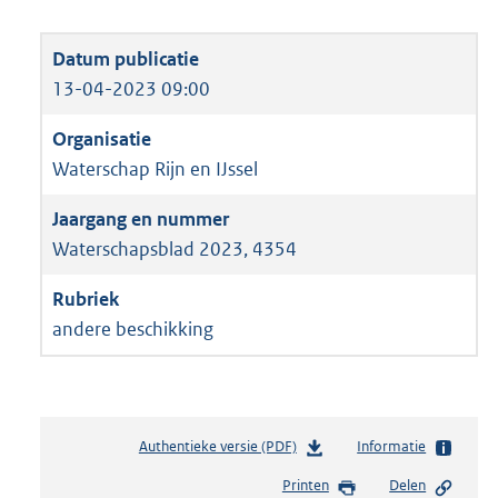
13-04-2023 09:00
Waterschap Rijn en IJssel
Waterschapsblad 2023, 4354
andere beschikking
Authentieke versie (PDF)
b
Informatie
e
Printen
Delen
s