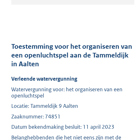
t
a
n
d
s
g
r
Toestemming voor het organiseren van
o
een openluchtspel aan de Tammeldijk
o
in Aalten
t
t
e
Verleende watervergunning
:
Watervergunning voor: het organiseren van een
2
openluchtspel
0
8
Locatie: Tammeldijk 9 Aalten
K
Zaaknummer: 74851
b
Datum bekendmaking besluit: 11 april 2023
Belanghebbenden die het niet eens zijn met de