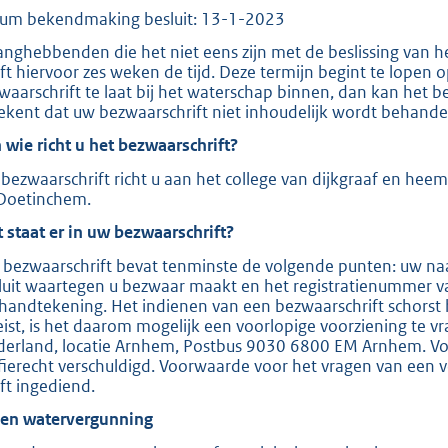
um bekendmaking besluit: 13-1-2023
e
:
anghebbenden die het niet eens zijn met de beslissing van 
ft hiervoor zes weken de tijd. Deze termijn begint te lopen
2
waarschrift te laat bij het waterschap binnen, dan kan het b
0
ekent dat uw bezwaarschrift niet inhoudelijk wordt behande
8
 wie richt u het bezwaarschrift?
bezwaarschrift richt u aan het college van dijkgraaf en hee
b
Doetinchem.
 staat er in uw bezwaarschrift?
 bezwaarschrift bevat tenminste de volgende punten: uw naa
luit waartegen u bezwaar maakt en het registratienummer v
handtekening. Het indienen van een bezwaarschrift schorst 
eist, is het daarom mogelijk een voorlopige voorziening te v
derland, locatie Arnhem, Postbus 9030 6800 EM Arnhem. Voor
ffierecht verschuldigd. Voorwaarde voor het vragen van een v
ft ingediend.
ien watervergunning