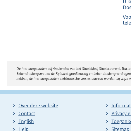
U k
Doe
Voo
tel
De hier aangeboden pdf-bestanden van het Staatsblad, Staatscourant, Tract
Disclaimer
Bekendmakingswet en de Rijkswet goedkeuring en bekendmaking verdragen voor
hebben; de hier aangeboden elektronische versies daarvan worden bij wijze 
Over deze website
Informat
Contact
Privacy 
English
Toeganke
Help
Sitemap