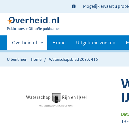
Ter
Mogelijk ervaart u prob
informatie:
U
Publicaties
Officiële publicaties
bent
Primaire
nu
Andere
Overheid.nl
Home
Uitgebreid zoeken
M
hier:
sites
navigatie
binnen
U bent hier:
Home
Waterschapsblad 2023, 416
W
I
Dat
13-