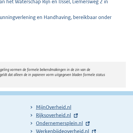
n het Waterschap Rijn en IJssel, Liemersweg 2 in
gunningverlening en Handhaving, bereikbaar onder
regeling vormen de formele bekendmakingen in de zin van de
eldt dat alleen de in papieren vorm uitgegeven bladen formele status
MijnOverheid.nl
E
Rijksoverheid.nl
x
E
Ondernemersplein.nl
t
x
E
Werkenbijdeoverheid.nl