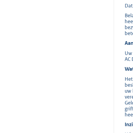
Dat
Bel
hee
bez
bet
Aan
Uw 
AC 
Wat
Het
bes
uw 
ver
Gel
gri
hee
Inz