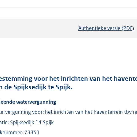
Authentieke versie (PDF)
b
e
s
t
a
n
d
estemming voor het inrichten van het havente
s
n de Spijksedijk te Spijk.
g
leende watervergunning
r
o
ervergunning voor: het inrichten van het haventerrein tbv r
o
atie: Spijksedijk 14 Spijk
t
knummer: 73351
t