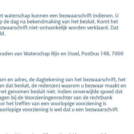
het waterschap kunnen een bezwaarschrift indienen. U
 op de dag na bekendmaking van het besluit. Komt het
ezwaarschrift niet-ontvankelijk worden verklaard. Dat
ld.
K
mraden van Waterschap Rijn en IJssel, Postbus 148, 7000
m en adres, de dagtekening van het bezwaarschrift, het
an dat besluit, de reden(en) waarom u bezwaar maakt en
het genomen besluit niet. Indien onverwijlde spoed dat
ragen bij de Voorzieningenrechter van de rechtbank
 het treffen van een voorlopige voorziening is
oorlopige voorziening is wel dat u een bezwaarschrift