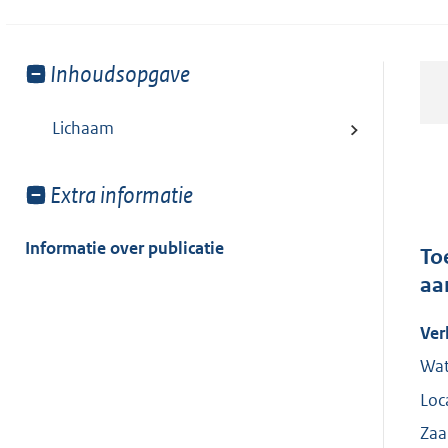
Toon
Inhoudsopgave
meer
van:
Lichaam
Toon
Extra informatie
meer
van:
Informatie over publicatie
To
aa
Ver
Wat
Loc
Zaa