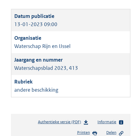
13-01-2023 09:00
Waterschap Rijn en IJssel
Waterschapsblad 2023, 413
andere beschikking
Authentieke versie (PDF)
b
Informatie
e
Printen
Delen
s