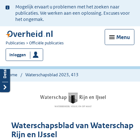
Ter
Mogelijk ervaart u problemen met het zoeken naar
informatie:
publicaties. We werken aan een oplossing. Excuses voor
het ongemak.
Menu
U
Publicaties
Officiële publicaties
bent
Inloggen
nu
hier:
Home
Waterschapsblad 2023, 413
Waterschapsblad van Waterschap
Rijn en IJssel