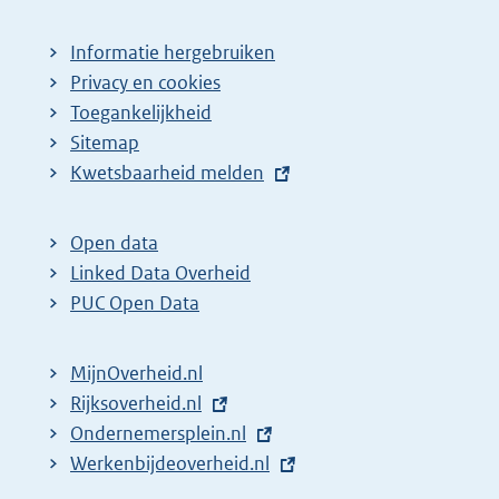
Informatie hergebruiken
Privacy en cookies
Toegankelijkheid
Sitemap
E
Kwetsbaarheid melden
x
t
Open data
e
Linked Data Overheid
r
PUC Open Data
n
e
MijnOverheid.nl
l
E
Rijksoverheid.nl
i
x
E
Ondernemersplein.nl
n
t
x
E
Werkenbijdeoverheid.nl
k
e
t
x