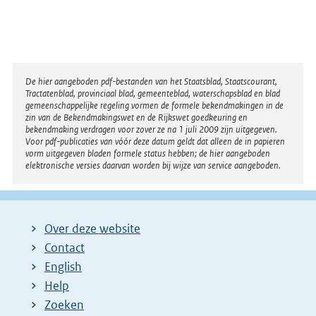
Disclaimer
De hier aangeboden pdf-bestanden van het Staatsblad, Staatscourant,
Tractatenblad, provinciaal blad, gemeenteblad, waterschapsblad en blad
gemeenschappelijke regeling vormen de formele bekendmakingen in de
zin van de Bekendmakingswet en de Rijkswet goedkeuring en
bekendmaking verdragen voor zover ze na 1 juli 2009 zijn uitgegeven.
Voor pdf-publicaties van vóór deze datum geldt dat alleen de in papieren
vorm uitgegeven bladen formele status hebben; de hier aangeboden
elektronische versies daarvan worden bij wijze van service aangeboden.
Over deze website
Contact
English
Help
Zoeken