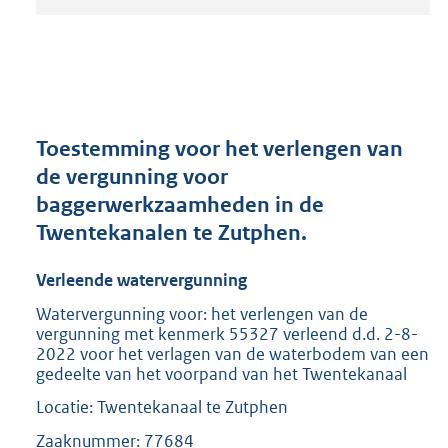
t
a
n
d
s
g
r
Toestemming voor het verlengen van
o
de vergunning voor
o
baggerwerkzaamheden in de
t
t
Twentekanalen te Zutphen.
e
:
Verleende watervergunning
2
0
Watervergunning voor: het verlengen van de
vergunning met kenmerk 55327 verleend d.d. 2-8-
9
2022 voor het verlagen van de waterbodem van een
K
gedeelte van het voorpand van het Twentekanaal
b
Locatie: Twentekanaal te Zutphen
Zaaknummer: 77684