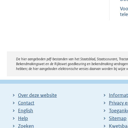
Voo
tel
De hier aangeboden pdf-bestanden van het Staatsblad, Staatscourant, Tract
Disclaimer
Bekendmakingswet en de Rijkswet goedkeuring en bekendmaking verdragen voor
hebben; de hier aangeboden elektronische versies daarvan worden bij wijze 
Over deze website
Informat
Contact
Privacy 
English
Toeganke
Help
Sitemap
Zoeken
E
Kwetsba