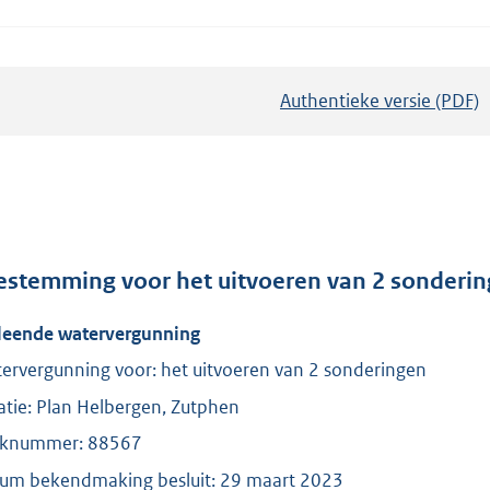
Authentieke versie (PDF)
b
e
s
t
a
n
d
estemming voor het uitvoeren van 2 sonderin
s
leende watervergunning
g
r
ervergunning voor: het uitvoeren van 2 sonderingen
o
atie: Plan Helbergen, Zutphen
o
knummer: 88567
t
um bekendmaking besluit: 29 maart 2023
t