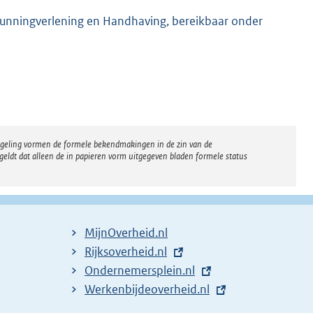
gunningverlening en Handhaving, bereikbaar onder
regeling vormen de formele bekendmakingen in de zin van de
eldt dat alleen de in papieren vorm uitgegeven bladen formele status
MijnOverheid.nl
E
Rijksoverheid.nl
x
E
Ondernemersplein.nl
t
x
E
Werkenbijdeoverheid.nl
e
t
x