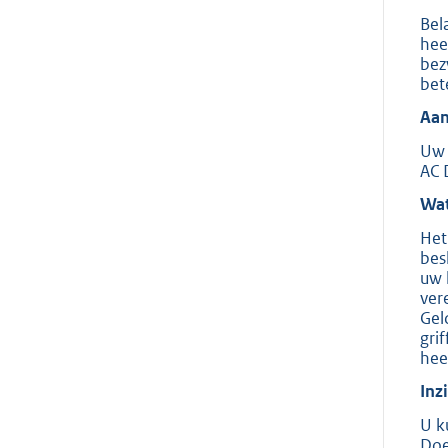
Bel
hee
bez
bet
Aan
Uw 
AC 
Wat
Het
bes
uw 
ver
Gel
gri
hee
Inz
U k
Doe