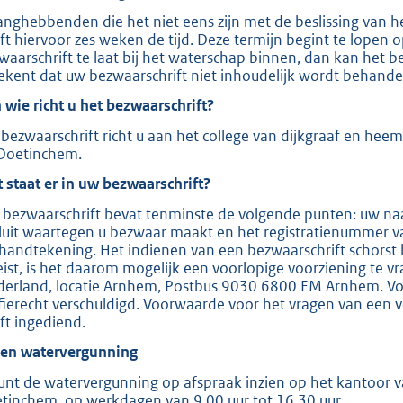
e
anghebbenden die het niet eens zijn met de beslissing van 
ft hiervoor zes weken de tijd. Deze termijn begint te lopen
:
waarschrift te laat bij het waterschap binnen, dan kan het b
2
ekent dat uw bezwaarschrift niet inhoudelijk wordt behande
0
 wie richt u het bezwaarschrift?
8
bezwaarschrift richt u aan het college van dijkgraaf en hee
Doetinchem.
b
 staat er in uw bezwaarschrift?
 bezwaarschrift bevat tenminste de volgende punten: uw naa
luit waartegen u bezwaar maakt en het registratienummer v
handtekening. Het indienen van een bezwaarschrift schorst 
eist, is het daarom mogelijk een voorlopige voorziening te v
derland, locatie Arnhem, Postbus 9030 6800 EM Arnhem. Voor
ffierecht verschuldigd. Voorwaarde voor het vragen van een v
ft ingediend.
ien watervergunning
unt de watervergunning op afspraak inzien op het kantoor va
tinchem, op werkdagen van 9.00 uur tot 16.30 uur.