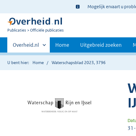
Ter
Mogelijk ervaart u prob
informatie:
U
Publicaties
Officiële publicaties
bent
Primaire
nu
Andere
Overheid.nl
Home
Uitgebreid zoeken
M
hier:
sites
navigatie
binnen
U bent hier:
Home
Waterschapsblad 2023, 3796
W
I
Dat
31-