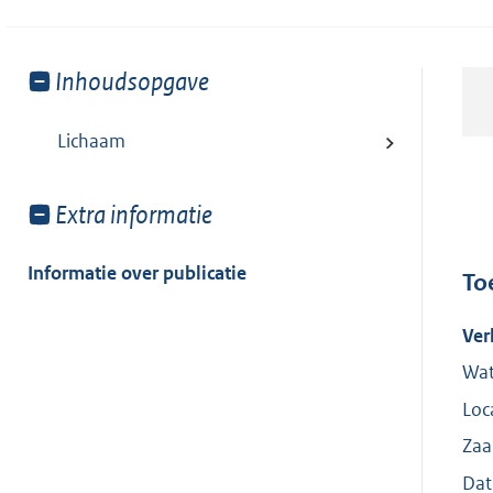
Toon
Inhoudsopgave
meer
van:
Lichaam
Toon
Extra informatie
meer
van:
Informatie over publicatie
To
Ver
Wat
Loc
Zaa
Dat