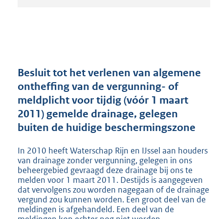
t
a
n
d
s
g
r
Besluit tot het verlenen van algemene
o
ontheffing van de vergunning- of
o
meldplicht voor tijdig (vóór 1 maart
t
t
2011) gemelde drainage, gelegen
e
buiten de huidige beschermingszone
:
2
In 2010 heeft Waterschap Rijn en IJssel aan houders
1
van drainage zonder vergunning, gelegen in ons
1
beheergebied gevraagd deze drainage bij ons te
K
melden voor 1 maart 2011. Destijds is aangegeven
b
dat vervolgens zou worden nagegaan of de drainage
vergund zou kunnen worden. Een groot deel van de
meldingen is afgehandeld. Een deel van de