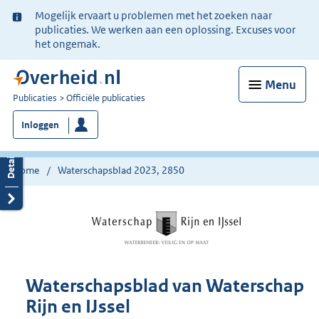
Ter
Mogelijk ervaart u problemen met het zoeken naar
informatie:
publicaties. We werken aan een oplossing. Excuses voor
het ongemak.
Menu
U
Publicaties
Officiële publicaties
bent
Inloggen
nu
hier:
Home
Waterschapsblad 2023, 2850
Waterschapsblad van Waterschap
Rijn en IJssel