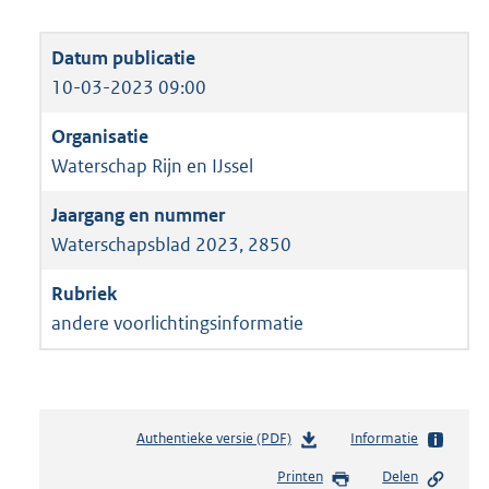
10-03-2023 09:00
Waterschap Rijn en IJssel
Waterschapsblad 2023, 2850
andere voorlichtingsinformatie
Authentieke versie (PDF)
b
Informatie
e
Printen
Delen
s