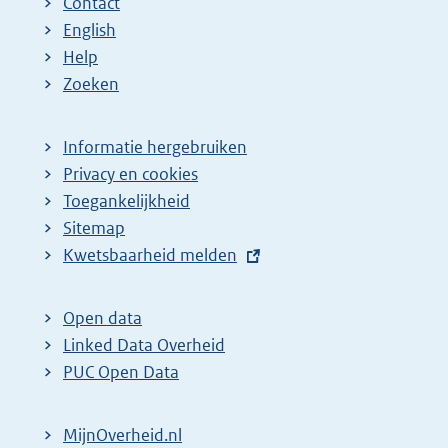
Contact
English
Help
Zoeken
Informatie hergebruiken
Privacy en cookies
Toegankelijkheid
Sitemap
E
Kwetsbaarheid melden
x
t
Open data
e
Linked Data Overheid
r
PUC Open Data
n
e
MijnOverheid.nl
l