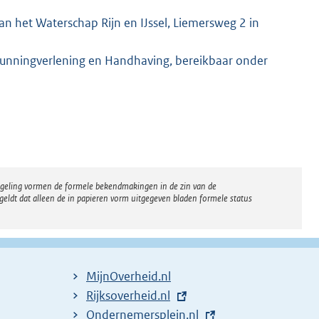
n het Waterschap Rijn en IJssel, Liemersweg 2 in
gunningverlening en Handhaving, bereikbaar onder
regeling vormen de formele bekendmakingen in de zin van de
eldt dat alleen de in papieren vorm uitgegeven bladen formele status
MijnOverheid.nl
E
Rijksoverheid.nl
x
E
Ondernemersplein.nl