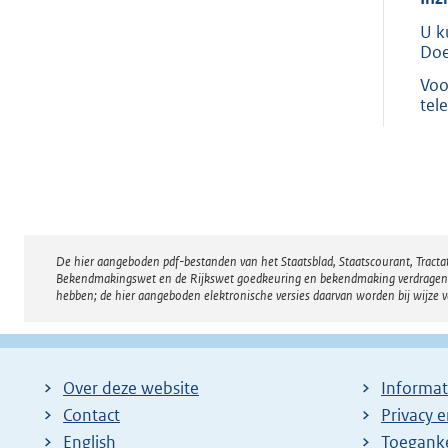
U k
Doe
Voo
tel
De hier aangeboden pdf-bestanden van het Staatsblad, Staatscourant, Tract
Disclaimer
Bekendmakingswet en de Rijkswet goedkeuring en bekendmaking verdragen voor
hebben; de hier aangeboden elektronische versies daarvan worden bij wijze 
Over deze website
Informat
Contact
Privacy 
English
Toeganke