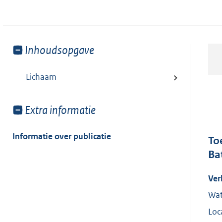
Toon
Inhoudsopgave
meer
van:
Lichaam
Toon
Extra informatie
meer
van:
Informatie over publicatie
To
Ba
Ver
Wat
Loc