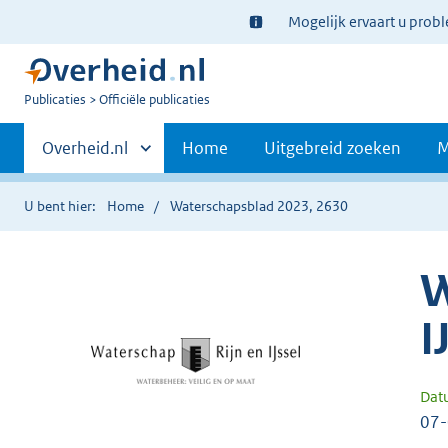
Ter
Mogelijk ervaart u prob
informatie:
U
Publicaties
Officiële publicaties
bent
Primaire
nu
Andere
Overheid.nl
Home
Uitgebreid zoeken
M
hier:
sites
navigatie
binnen
U bent hier:
Home
Waterschapsblad 2023, 2630
W
I
Dat
07-