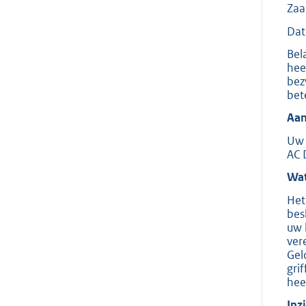
Zaa
Dat
Bel
hee
bez
bet
Aan
Uw 
AC 
Wat
Het
bes
uw 
ver
Gel
gri
hee
Inz