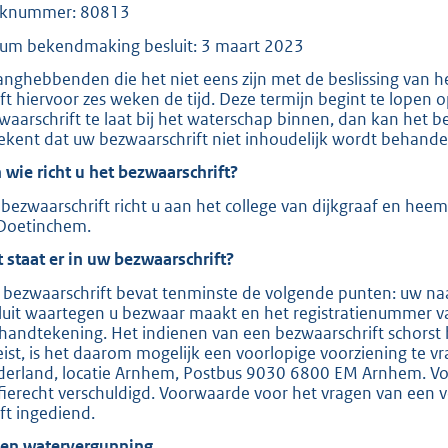
knummer: 80813
t
um bekendmaking besluit: 3 maart 2023
e
:
anghebbenden die het niet eens zijn met de beslissing van 
ft hiervoor zes weken de tijd. Deze termijn begint te lopen
2
waarschrift te laat bij het waterschap binnen, dan kan het b
0
ekent dat uw bezwaarschrift niet inhoudelijk wordt behande
8
 wie richt u het bezwaarschrift?
bezwaarschrift richt u aan het college van dijkgraaf en hee
b
Doetinchem.
 staat er in uw bezwaarschrift?
 bezwaarschrift bevat tenminste de volgende punten: uw naa
luit waartegen u bezwaar maakt en het registratienummer v
handtekening. Het indienen van een bezwaarschrift schorst 
eist, is het daarom mogelijk een voorlopige voorziening te v
derland, locatie Arnhem, Postbus 9030 6800 EM Arnhem. Voor
ffierecht verschuldigd. Voorwaarde voor het vragen van een v
ft ingediend.
ien watervergunning