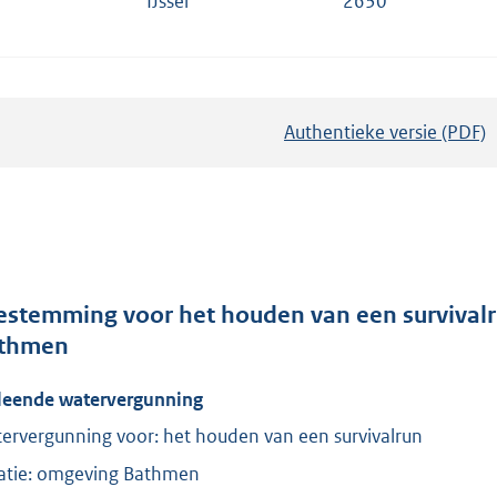
IJssel
2630
Authentieke versie (PDF)
b
e
s
t
a
n
d
estemming voor het houden van een survivalr
s
thmen
g
leende watervergunning
r
o
ervergunning voor: het houden van een survivalrun
o
atie: omgeving Bathmen
t