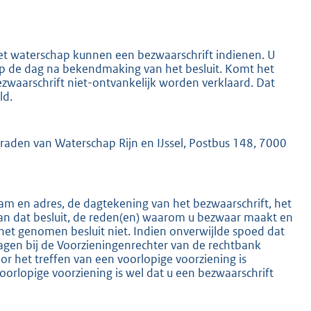
het waterschap kunnen een bezwaarschrift indienen. U
 op de dag na bekendmaking van het besluit. Komt het
ezwaarschrift niet-ontvankelijk worden verklaard. Dat
ld.
K
mraden van Waterschap Rijn en IJssel, Postbus 148, 7000
m en adres, de dagtekening van het bezwaarschrift, het
an dat besluit, de reden(en) waarom u bezwaar maakt en
het genomen besluit niet. Indien onverwijlde spoed dat
ragen bij de Voorzieningenrechter van de rechtbank
 het treffen van een voorlopige voorziening is
oorlopige voorziening is wel dat u een bezwaarschrift