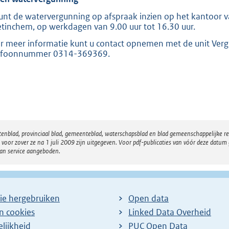
unt de watervergunning op afspraak inzien op het kantoor va
tinchem, op werkdagen van 9.00 uur tot 16.30 uur.
r meer informatie kunt u contact opnemen met de unit Ver
efoonnummer 0314-369369.
atenblad, provinciaal blad, gemeenteblad, waterschapsblad en blad gemeenschappelijke 
 zover ze na 1 juli 2009 zijn uitgegeven. Voor pdf-publicaties van vóór deze datum g
van service aangeboden.
ie hergebruiken
Open data
en cookies
Linked Data Overheid
lijkheid
PUC Open Data