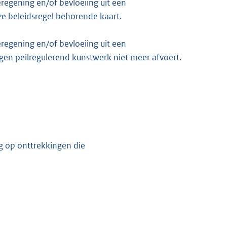
regening en/of bevloeiing uit een
e beleidsregel behorende kaart.
regening en/of bevloeiing uit een
en peilregulerend kunstwerk niet meer afvoert.
K
ing op onttrekkingen die