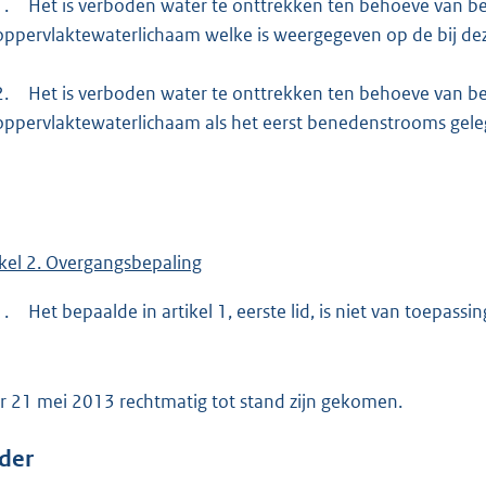
1.
Het is verboden water te onttrekken ten behoeve van be
e
oppervlaktewaterlichaam welke is weergegeven op de bij dez
:
9
2.
Het is verboden water te onttrekken ten behoeve van be
5
oppervlaktewaterlichaam als het eerst benedenstrooms geleg
8
b
ikel 2. Overgangsbepaling
1.
Het bepaalde in artikel 1, eerste lid, is niet van toepass
r 21 mei 2013 rechtmatig tot stand zijn gekomen.
der