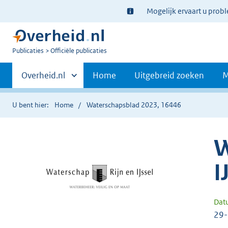
Ter
Mogelijk ervaart u prob
informatie:
U
Publicaties
Officiële publicaties
bent
Primaire
nu
Andere
Overheid.nl
Home
Uitgebreid zoeken
M
hier:
sites
navigatie
binnen
U bent hier:
Home
Waterschapsblad 2023, 16446
W
I
Dat
29-