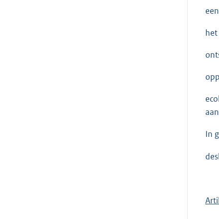
een
het
ont
opp
eco
aan
In 
des
Art