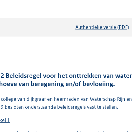
Authentieke versie (PDF)
b
e
s
t
a
n
d
12 Beleidsregel voor het onttrekken van wate
s
hoeve van beregening en/of bevloeiing.
g
r
 college van dijkgraaf en heemraden van Waterschap Rijn en 
o
3 besloten onderstaande beleidsregels vast te stellen.
o
kel 1
t
t