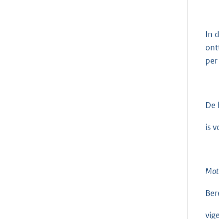
In 
ont
per 
De 
is 
Moti
Ber
vig