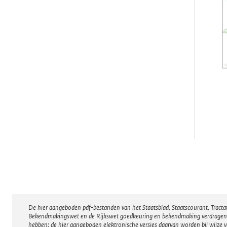
De hier aangeboden pdf-bestanden van het Staatsblad, Staatscourant, Tract
Disclaimer
Bekendmakingswet en de Rijkswet goedkeuring en bekendmaking verdragen voor
hebben; de hier aangeboden elektronische versies daarvan worden bij wijze 