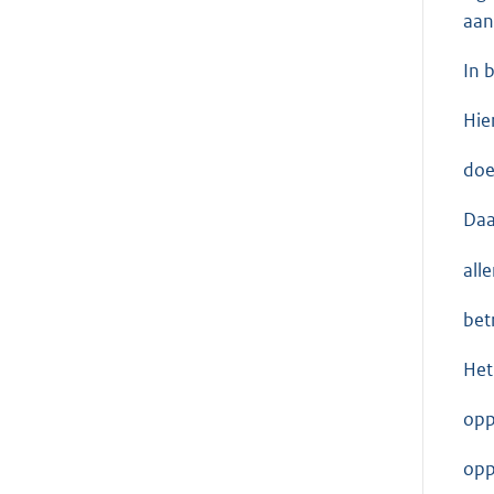
aan
In 
Hie
doe
Daa
all
bet
Het
opp
opp