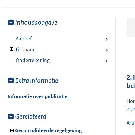
Toon
Inhoudsopgave
meer
van:
Aanhef
Lichaam
Ondertekening
2.
Toon
Extra informatie
be
meer
van:
Informatie over publicatie
Het
202
Toon
Gerelateerd
meer
Arti
van:
Geconsolideerde regelgeving