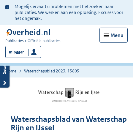
Ter
Mogelijk ervaart u problemen met het zoeken naar
informatie:
publicaties. We werken aan een oplossing. Excuses voor
het ongemak.
Menu
U
Publicaties
Officiële publicaties
bent
Inloggen
nu
hier:
Home
Waterschapsblad 2023, 15805
Waterschapsblad van Waterschap
Rijn en IJssel