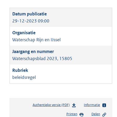
29-12-2023 09:00
Waterschap Rijn en IJssel
Waterschapsblad 2023, 15805
beleidsregel
Authentieke versie (PDF)
b
Informatie
e
Printen
Delen
s