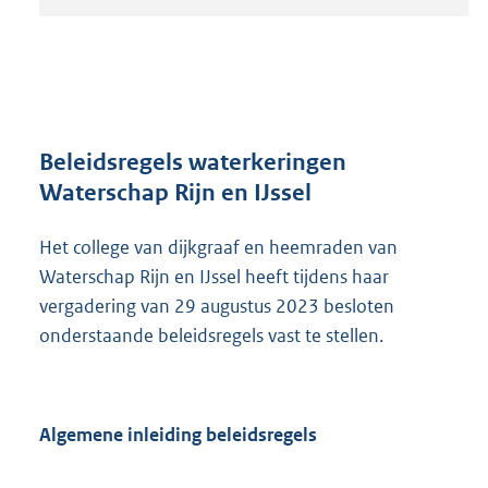
t
a
n
d
s
g
r
Beleidsregels waterkeringen
o
Waterschap Rijn en IJssel
o
t
Het college van dijkgraaf en heemraden van
t
e
Waterschap Rijn en IJssel heeft tijdens haar
:
vergadering van 29 augustus 2023 besloten
4
onderstaande beleidsregels vast te stellen.
2
7
K
b
Algemene inleiding beleidsregels