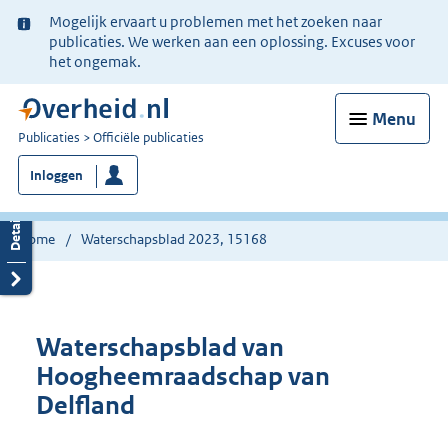
Ter
Mogelijk ervaart u problemen met het zoeken naar
informatie:
publicaties. We werken aan een oplossing. Excuses voor
het ongemak.
Menu
U
Publicaties
Officiële publicaties
bent
Inloggen
nu
hier:
Home
Waterschapsblad 2023, 15168
Waterschapsblad van
Hoogheemraadschap van
Delfland