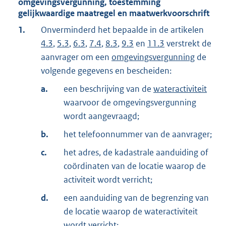
omgevingsvergunning, toestemming
gelijkwaardige maatregel en maatwerkvoorschrift
1.
Onverminderd het bepaalde in de artikelen
4.3
,
5.3
,
6.3
,
7.4
,
8.3
,
9.3
en
11.3
verstrekt de
aanvrager om een
omgevingsvergunning
de
volgende gegevens en bescheiden:
a.
een beschrijving van de
wateractiviteit
waarvoor de omgevingsvergunning
wordt aangevraagd;
b.
het telefoonnummer van de aanvrager;
c.
het adres, de kadastrale aanduiding of
coördinaten van de locatie waarop de
activiteit wordt verricht;
d.
een aanduiding van de begrenzing van
de locatie waarop de wateractiviteit
wordt verricht;