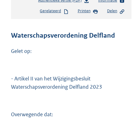
Authentieke versie (PDF)
b
Informatie
e
Gerelateerd
Printen
Delen
s
t
a
n
Waterschapsverordening Delfland
d
s
Gelet op:
g
r
o
o
t
- Artikel II van het Wijzigingsbesluit
t
Waterschapsverordening Delfland 2023
e
:
5
,
Overwegende dat:
6
M
b