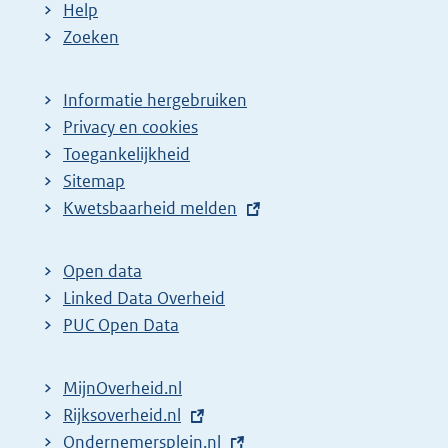
Help
Zoeken
Informatie hergebruiken
Privacy en cookies
Toegankelijkheid
Sitemap
E
Kwetsbaarheid melden
x
t
Open data
e
Linked Data Overheid
r
PUC Open Data
n
e
MijnOverheid.nl
l
E
Rijksoverheid.nl
i
x
E
Ondernemersplein.nl