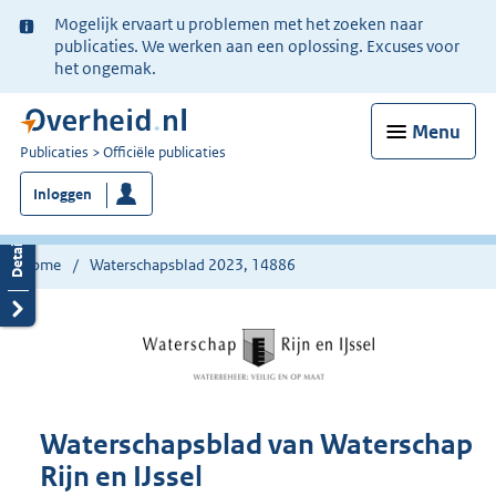
Ter
Mogelijk ervaart u problemen met het zoeken naar
informatie:
publicaties. We werken aan een oplossing. Excuses voor
het ongemak.
Menu
U
Publicaties
Officiële publicaties
bent
Inloggen
nu
hier:
Home
Waterschapsblad 2023, 14886
Waterschapsblad van Waterschap
Rijn en IJssel