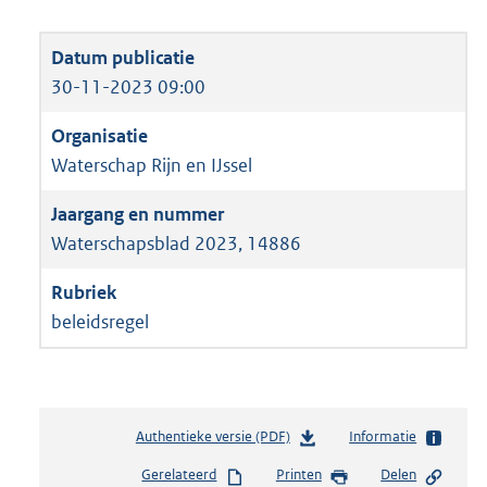
30-11-2023 09:00
Waterschap Rijn en IJssel
Waterschapsblad 2023, 14886
beleidsregel
Authentieke versie (PDF)
b
Informatie
e
Gerelateerd
Printen
Delen
s