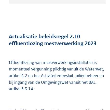
t
a
n
d
s
g
r
Actualisatie beleidsregel 2.10
o
effluentlozing mestverwerking 2023
o
t
t
e
Effluentlozing van mestverwerkingsinstallaties is
:
momenteel vergunning plichtig vanuit de Waterwet,
2
artikel 6.2 en het Activiteitenbesluit milieubeheer en
0
7
bij ingang van de Omgevingswet vanuit het BAL,
K
artikel 3.3.14.
b