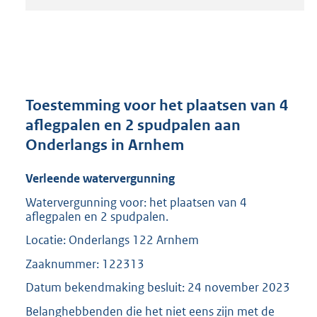
t
a
n
d
s
g
r
Toestemming voor het plaatsen van 4
o
aflegpalen en 2 spudpalen aan
o
Onderlangs in Arnhem
t
t
e
Verleende watervergunning
:
Watervergunning voor: het plaatsen van 4
2
aflegpalen en 2 spudpalen.
0
8
Locatie: Onderlangs 122 Arnhem
K
Zaaknummer: 122313
b
Datum bekendmaking besluit: 24 november 2023
Belanghebbenden die het niet eens zijn met de