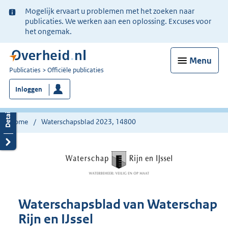
Ter
Mogelijk ervaart u problemen met het zoeken naar
informatie:
publicaties. We werken aan een oplossing. Excuses voor
het ongemak.
Menu
U
Publicaties
Officiële publicaties
bent
Inloggen
nu
hier:
Home
Waterschapsblad 2023, 14800
Waterschapsblad van Waterschap
Rijn en IJssel