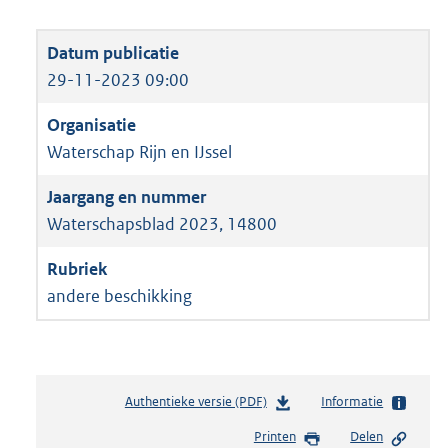
29-11-2023 09:00
Waterschap Rijn en IJssel
Waterschapsblad 2023, 14800
andere beschikking
Authentieke versie (PDF)
b
Informatie
e
Printen
Delen
s