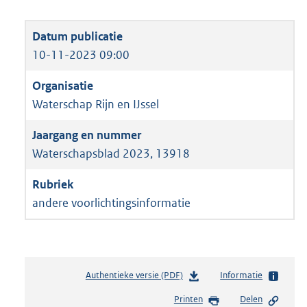
10-11-2023 09:00
Waterschap Rijn en IJssel
Waterschapsblad 2023, 13918
andere voorlichtingsinformatie
Authentieke versie (PDF)
b
Informatie
e
Printen
Delen
s