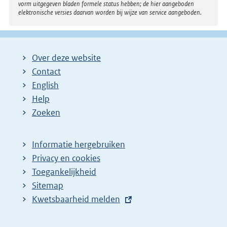
vorm uitgegeven bladen formele status hebben; de hier aangeboden
elektronische versies daarvan worden bij wijze van service aangeboden.
Over deze website
Contact
English
Help
Zoeken
Informatie hergebruiken
Privacy en cookies
Toegankelijkheid
Sitemap
E
Kwetsbaarheid melden
x
t