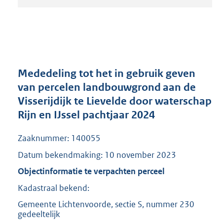
t
a
n
d
s
g
r
Mededeling tot het in gebruik geven
o
van percelen landbouwgrond aan de
o
Visserijdijk te Lievelde door waterschap
t
t
Rijn en IJssel pachtjaar 2024
e
:
Zaaknummer: 140055
2
1
Datum bekendmaking: 10 november 2023
8
Objectinformatie te verpachten perceel
K
b
Kadastraal bekend:
Gemeente Lichtenvoorde, sectie S, nummer 230
gedeeltelijk