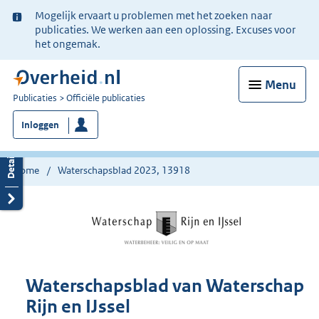
Ter
Mogelijk ervaart u problemen met het zoeken naar
informatie:
publicaties. We werken aan een oplossing. Excuses voor
het ongemak.
Menu
U
Publicaties
Officiële publicaties
bent
Inloggen
nu
hier:
Home
Waterschapsblad 2023, 13918
Waterschapsblad van Waterschap
Rijn en IJssel