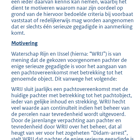
een ieder daarvan kennis kan nemen, waarbij het
dient te motiveren waarom naar zijn oordeel op
grond van de hiervoor bedoelde criteria bij voorbaat
vaststaat of redelijkerwijs mag worden aangenomen
dat er slechts één serieuze gegadigde in aanmerking
komt.
Motivering
Waterschap Rijn en IJssel (hierna: “WRIJ”) is van
mening dat de gekozen voorgenomen pachter de
enige serieuze gegadigde is voor het aangaan van
een pachtovereenkomst met betrekking tot het
genoemde object. Dit vanwege het volgende:
WRIJ sluit jaarlijks een pachtovereenkomst met de
huidige pachter met betrekking tot het pachtobject,
ieder van gelijke inhoud en strekking. WRIJ hecht
veel waarde aan continuïteit indien het beheer van
de percelen naar tevredenheid wordt uitgevoerd.
Door de jarenlange verpachting aan pachter en
tevredenheid door WRIJ over het beheer, dat al
heugt van ver voor het zogeheten “Didam-arrest”,
stelt WRIJ dat pachter de enige serieuze gegadigde is