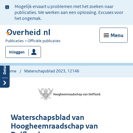
Ter
Mogelijk ervaart u problemen met het zoeken naar
informatie:
publicaties. We werken aan een oplossing. Excuses voor
het ongemak.
Menu
U
Publicaties
Officiële publicaties
bent
Inloggen
nu
hier:
Home
Waterschapsblad 2023, 12146
Waterschapsblad van
Hoogheemraadschap van