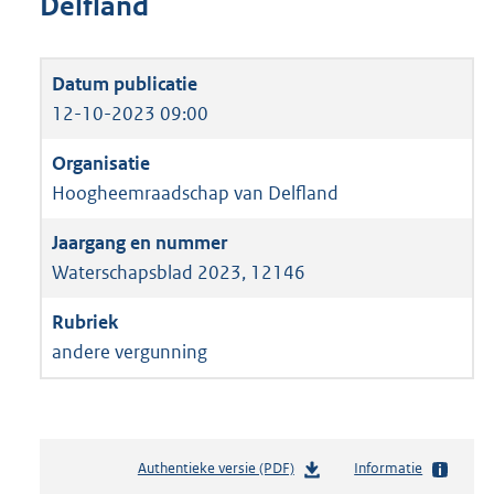
Delfland
12-10-2023 09:00
Hoogheemraadschap van Delfland
Waterschapsblad 2023, 12146
andere vergunning
Authentieke versie (PDF)
b
Informatie
e