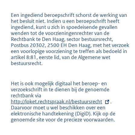
Een ingediend beroepschrift schorst de werking van
het besluit niet. Indien u een beroepschrift heeft
ingediend, kunt u zich in spoedeisende gevallen
wenden tot de voorzieningenrechter van de
Rechtbank te Den Haag, sector bestuursrecht,
Postbus 20302, 2500 EH Den Haag, met het verzoek
een voorlopige voorziening te treffen als bedoeld in
artikel 8:81, eerste lid, van de Algemene wet
bestuursrecht.
Het is ook mogelijk digitaal het beroep- en
verzoekschrift in te dienen bij de genoemde
rechtbank via
E
http://loket.rechtspraak.nl/bestuursrecht
x
.
Daarvoor moet u wel beschikken over een
t
elektronische handtekening (DigiD). Kijk op de
e
genoemde site voor de precieze voorwaarden.
r
n
e