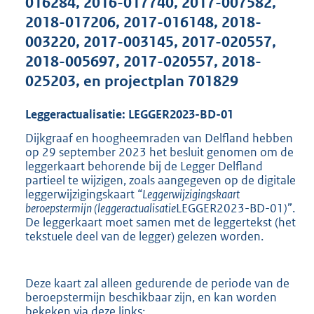
016284, 2016-017740, 2017-007582,
2018-017206, 2017-016148, 2018-
003220, 2017-003145, 2017-020557,
2018-005697, 2017-020557, 2018-
025203, en projectplan 701829
Leggeractualisatie: LEGGER2023-BD-01
Dijkgraaf en hoogheemraden van Delfland hebben
op 29 september 2023 het besluit genomen om de
leggerkaart behorende bij de Legger Delfland
partieel te wijzigen, zoals aangegeven op de digitale
leggerwijzigingskaart “
L
eggerwijzigingskaart
beroepstermijn
(
leggeractualisatie
LEGGER2023-BD-01
)
”.
De leggerkaart moet samen met de leggertekst (het
tekstuele deel van de legger) gelezen worden.
Deze kaart zal alleen gedurende de periode van de
beroepstermijn beschikbaar zijn, en kan worden
bekeken via deze links:
E