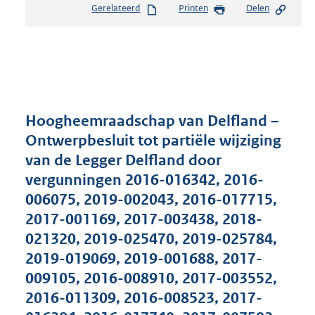
Gerelateerd
Printen
Delen
s
t
a
n
d
s
g
r
Hoogheemraadschap van Delfland –
o
Ontwerpbesluit tot partiële wijziging
o
van de Legger Delfland door
t
t
vergunningen 2016-016342, 2016-
e
006075, 2019-002043, 2016-017715,
:
2017-001169, 2017-003438, 2018-
2
7
021320, 2019-025470, 2019-025784,
3
2019-019069, 2019-001688, 2017-
K
009105, 2016-008910, 2017-003552,
b
2016-011309, 2016-008523, 2017-