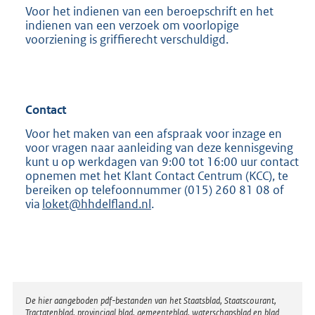
l
Voor het indienen van een beroepschrift en het
i
indienen van een verzoek om voorlopige
n
voorziening is griffierecht verschuldigd.
k
:
Contact
Voor het maken van een afspraak voor inzage en
voor vragen naar aanleiding van deze kennisgeving
kunt u op werkdagen van 9:00 tot 16:00 uur contact
opnemen met het Klant Contact Centrum (KCC), te
bereiken op telefoonnummer (015) 260 81 08 of
via
loket@hhdelfland.nl
.
Disclaimer
De hier aangeboden pdf-bestanden van het Staatsblad, Staatscourant,
Tractatenblad, provinciaal blad, gemeenteblad, waterschapsblad en blad