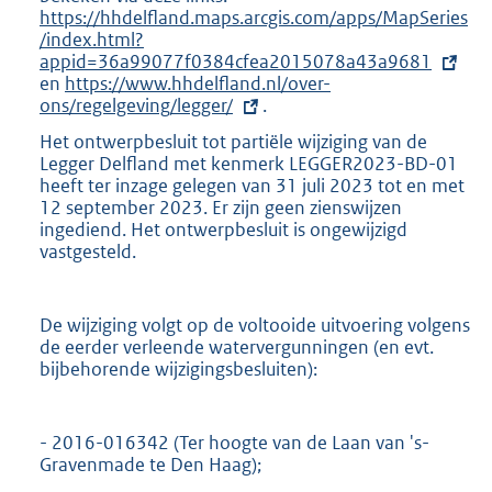
https://hhdelfland.maps.arcgis.com/apps/MapSeries
x
/index.html?
t
appid=36a99077f0384cfea2015078a43a9681
e
en
E
https://www.hhdelfland.nl/over-
r
ons/regelgeving/legger/
x
n
.
t
e
Het ontwerpbesluit tot partiële wijziging van de
e
l
Legger Delfland met kenmerk LEGGER2023-BD-01
r
i
heeft ter inzage gelegen van 31 juli 2023 tot en met
n
n
12 september 2023. Er zijn geen zienswijzen
e
k
ingediend. Het ontwerpbesluit is ongewijzigd
l
:
vastgesteld.
i
n
k
:
De wijziging volgt op de voltooide uitvoering volgens
de eerder verleende watervergunningen (en evt.
bijbehorende wijzigingsbesluiten):
- 2016-016342 (Ter hoogte van de Laan van 's-
Gravenmade te Den Haag);