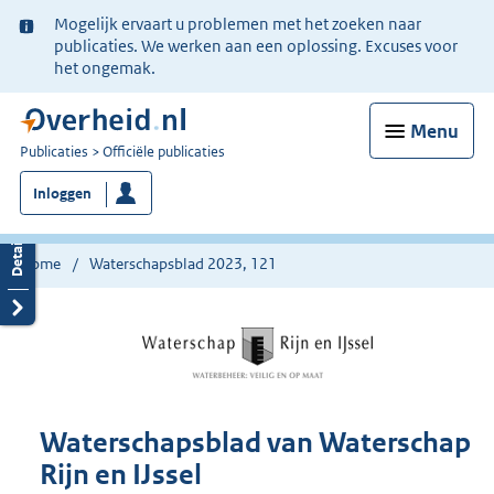
Ter
Mogelijk ervaart u problemen met het zoeken naar
informatie:
publicaties. We werken aan een oplossing. Excuses voor
het ongemak.
Menu
U
Publicaties
Officiële publicaties
bent
Inloggen
nu
hier:
Home
Waterschapsblad 2023, 121
Waterschapsblad van Waterschap
Rijn en IJssel