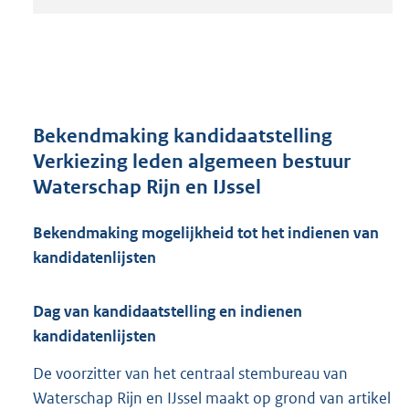
t
a
n
d
s
g
r
Bekendmaking kandidaatstelling
o
Verkiezing leden algemeen bestuur
o
Waterschap Rijn en IJssel
t
t
e
Bekendmaking mogelijkheid tot het indienen van
:
kandidatenlijsten
2
6
0
Dag van kandidaatstelling en indienen
K
kandidatenlijsten
b
De voorzitter van het centraal stembureau van
Waterschap Rijn en IJssel maakt op grond van artikel