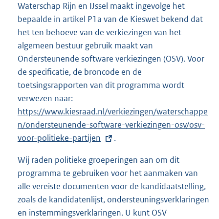
Waterschap Rijn en IJssel maakt ingevolge het
bepaalde in artikel P1a van de Kieswet bekend dat
het ten behoeve van de verkiezingen van het
algemeen bestuur gebruik maakt van
Ondersteunende software verkiezingen (OSV). Voor
de specificatie, de broncode en de
toetsingsrapporten van dit programma wordt
verwezen naar:
E
https://www.kiesraad.nl/verkiezingen/waterschappe
x
n/ondersteunende-software-verkiezingen-osv/osv-
t
voor-politieke-partijen
e
.
r
Wij raden politieke groeperingen aan om dit
n
programma te gebruiken voor het aanmaken van
e
alle vereiste documenten voor de kandidaatstelling,
l
zoals de kandidatenlijst, ondersteuningsverklaringen
i
en instemmingsverklaringen. U kunt OSV
n