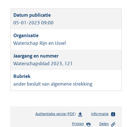
05-01-2023 09:00
Waterschap Rijn en IJssel
Waterschapsblad 2023, 121
ander besluit van algemene strekking
Authentieke versie (PDF)
b
Informatie
e
Printen
Delen
s