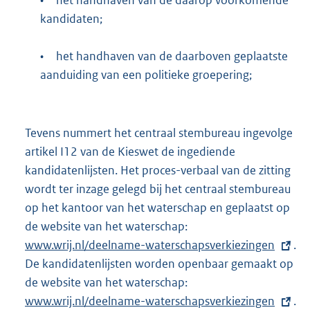
•
het handhaven van de daarop voorkomende
kandidaten;
•
het handhaven van de daarboven geplaatste
aanduiding van een politieke groepering;
Tevens nummert het centraal stembureau ingevolge
artikel I12 van de Kieswet de ingediende
kandidatenlijsten. Het proces-verbaal van de zitting
wordt ter inzage gelegd bij het centraal stembureau
op het kantoor van het waterschap en geplaatst op
de website van het waterschap:
E
www.wrij.nl/deelname-waterschapsverkiezingen
x
.
De kandidatenlijsten worden openbaar gemaakt op
t
de website van het waterschap:
e
E
www.wrij.nl/deelname-waterschapsverkiezingen
r
x
.