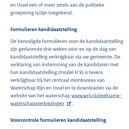
en IJssel een of meer zetels aan de politieke
groepering is/zijn toegekend.
Formulieren kandidaatstelling
De benodigde formulieren voor de kandidaatstelling
zijn gedurende drie weken voor en op de dag van
kandidaatstelling verkrijgbaar via uw gemeente. De
verklaring van instemming van de kandidaten met
hun kandidaatstelling (model H 9) is tevens
verkrijgbaar bij het centraal stembureau van
Waterschap Rijn en IJssel en te downloaden via de
website van het waterschap
E
www.wrij.nl/deelname-
waterschapsverkiezingen
x
.
t
e
Voorcontrole formulieren kandidaatstelling
r