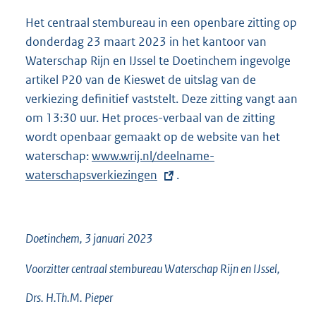
n
t
Het centraal stembureau in een openbare zitting op
e
e
donderdag 23 maart 2023 in het kantoor van
l
r
Waterschap Rijn en IJssel te Doetinchem ingevolge
i
n
artikel P20 van de Kieswet de uitslag van de
n
e
verkiezing definitief vaststelt. Deze zitting vangt aan
k
l
om 13:30 uur. Het proces-verbaal van de zitting
:
i
wordt openbaar gemaakt op de website van het
n
waterschap:
E
www.wrij.nl/deelname-
k
waterschapsverkiezingen
x
.
:
t
e
r
Doetinchem, 3 januari 2023
n
Voorzitter centraal stembureau Waterschap Rijn en IJssel,
e
l
Drs. H.Th.M. Pieper
i