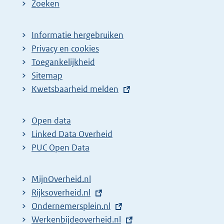
Zoeken
Informatie hergebruiken
Privacy en cookies
Toegankelijkheid
Sitemap
E
Kwetsbaarheid melden
x
t
Open data
e
Linked Data Overheid
r
PUC Open Data
n
e
MijnOverheid.nl
l
E
Rijksoverheid.nl
i
x
E
Ondernemersplein.nl
n
t
x
E
Werkenbijdeoverheid.nl