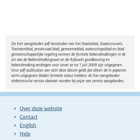
n
k
:
Disclaimer
De hier aangeboden pdf-bestanden van het Staatsblad, Staatscourant,
Tractatenblad, provinciaal blad, gemeenteblad, waterschapsblad en blad
gemeenschappelijke regeling vormen de formele bekendmakingen in de
zin van de Bekendmakingswet en de Rijkswet goedkeuring en
bekendmaking verdragen voor zover ze na 1 juli 2009 zijn uitgegeven.
Voor pdf-publicaties van vóór deze datum geldt dat alleen de in papieren
vorm uitgegeven bladen formele status hebben; de hier aangeboden
elektronische versies daarvan worden bij wijze van service aangeboden.
Over deze website
Contact
English
Help