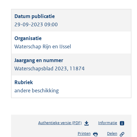
29-09-2023 09:00
Waterschap Rijn en IJssel
Waterschapsblad 2023, 11874
andere beschikking
Authentieke versie (PDF)
b
Informatie
e
Printen
Delen
s