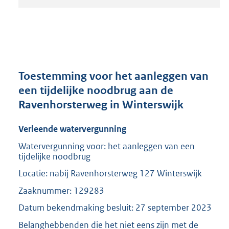
t
a
n
d
s
g
r
Toestemming voor het aanleggen van
o
een tijdelijke noodbrug aan de
o
Ravenhorsterweg in Winterswijk
t
t
e
Verleende watervergunning
:
Watervergunning voor: het aanleggen van een
2
tijdelijke noodbrug
0
8
Locatie: nabij Ravenhorsterweg 127 Winterswijk
K
Zaaknummer: 129283
b
Datum bekendmaking besluit: 27 september 2023
Belanghebbenden die het niet eens zijn met de