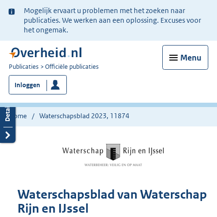
Ter
Mogelijk ervaart u problemen met het zoeken naar
informatie:
publicaties. We werken aan een oplossing. Excuses voor
het ongemak.
Menu
U
Publicaties
Officiële publicaties
bent
Inloggen
nu
hier:
Home
Waterschapsblad 2023, 11874
Waterschapsblad van Waterschap
Rijn en IJssel