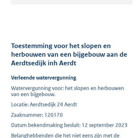
t
a
n
d
s
g
r
Toestemming voor het slopen en
o
herbouwen van een bijgebouw aan de
o
Aerdtsedijk inh Aerdt
t
t
e
Verleende watervergunning
:
Watervergunning voor: het slopen en herbouwen
2
van een bijgebouw.
0
8
Locatie: Aerdtsedijk 24 Aerdt
K
Zaaknummer: 120170
b
Datum bekendmaking besluit: 12 september 2023
Belanghebbenden die het niet eens zijn met de