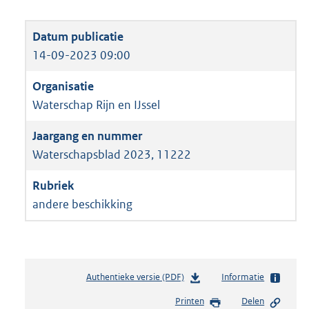
14-09-2023 09:00
Waterschap Rijn en IJssel
Waterschapsblad 2023, 11222
andere beschikking
Authentieke versie (PDF)
b
Informatie
e
Printen
Delen
s