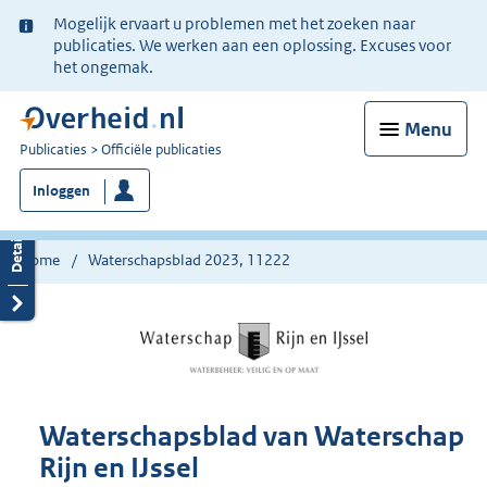
Ter
Mogelijk ervaart u problemen met het zoeken naar
informatie:
publicaties. We werken aan een oplossing. Excuses voor
het ongemak.
Menu
U
Publicaties
Officiële publicaties
bent
Inloggen
nu
hier:
Home
Waterschapsblad 2023, 11222
Waterschapsblad van Waterschap
Rijn en IJssel