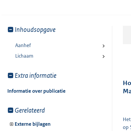
Toon
Inhoudsopgave
meer
van:
Aanhef
Lichaam
Toon
Extra informatie
meer
Ho
van:
Ma
Informatie over publicatie
Toon
Gerelateerd
meer
Het
van:
Externe bijlagen
op 