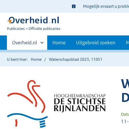
Ter
Mogelijk ervaart u prob
informatie:
U
Publicaties
Officiële publicaties
bent
Primaire
nu
Andere
Overheid.nl
Home
Uitgebreid zoeken
M
hier:
sites
navigatie
binnen
U bent hier:
Home
Waterschapsblad 2023, 11051
W
D
Dat
11-