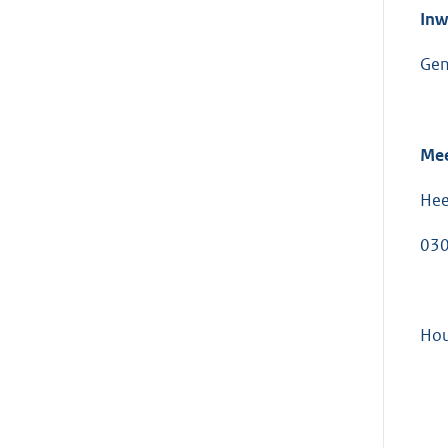
k
Inw
:
Gen
Mee
Hee
030
Hou