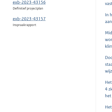
exb-2023-43156
vas
Definitief projectplan
In 
exb-2023-43157
aan
Inspraakrapport
Mid
wor
kli
Doo
sta
wij
Het
4 z
het 
Het