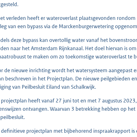
tgesteld.
t
e
het verleden heeft er wateroverlast plaatsgevonden rondom 
:
leg van een bypass via de Marckenburgerwetering opgenome
2
2
dels deze bypass kan overtollig water vanaf het bovenstroo
5
den naar het Amsterdam Rijnkanaal. Het doel hiervan is om
K
maatrobuust te maken om zo toekomstige wateroverlast te 
b
r de nieuwe inrichting wordt het watersysteem aangepast 
an beschreven in het Projectplan. De nieuwe peilgebieden e
ziging van Peilbesluit Eiland van Schalkwijk.
 projectplan heeft vanaf 27 juni tot en met 7 augustus 2023,
ienswijzen ontvangen. Waarvan 3 betrekking hebben op het p
peilbesluit.
 definitieve projectplan met bijbehorend inspraakrapport is