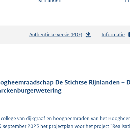
Rijnlanden
11
Authentieke versie (PDF)
b
Informatie
e
s
t
a
n
d
ogheemraadschap De Stichtse Rijnlanden – Def
s
rckenburgerwetering
g
r
o
 college van dijkgraaf en hoogheemraden van het Hoogheem
o
5 september 2023 het projectplan voor het project “Realisat
t