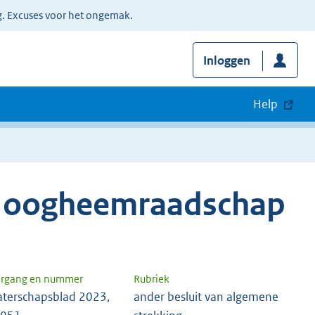
g. Excuses voor het ongemak.
Inloggen
Help
 Hoogheemraadschap
argang en nummer
Rubriek
terschapsblad 2023,
ander besluit van algemene