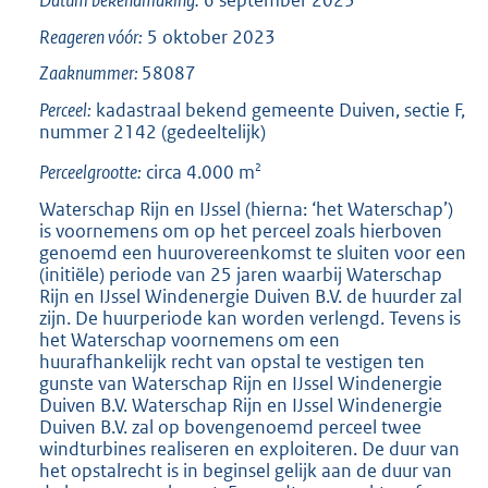
Datum bekendmaking:
6 september 2023
Reageren vóór:
5 oktober 2023
Zaaknummer:
58087
Perceel:
kadastraal bekend gemeente Duiven, sectie F,
nummer 2142 (gedeeltelijk)
2
Perceelgrootte:
circa 4.000 m
Waterschap Rijn en IJssel (hierna: ‘het Waterschap’)
is voornemens om op het perceel zoals hierboven
genoemd een huurovereenkomst te sluiten voor een
(initiële) periode van 25 jaren waarbij Waterschap
Rijn en IJssel Windenergie Duiven B.V. de huurder zal
zijn. De huurperiode kan worden verlengd. Tevens is
het Waterschap voornemens om een
huurafhankelijk recht van opstal te vestigen ten
gunste van Waterschap Rijn en IJssel Windenergie
Duiven B.V. Waterschap Rijn en IJssel Windenergie
Duiven B.V. zal op bovengenoemd perceel twee
windturbines realiseren en exploiteren. De duur van
het opstalrecht is in beginsel gelijk aan de duur van