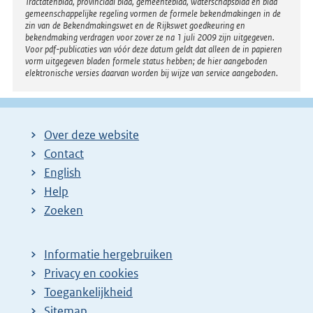
Tractatenblad, provinciaal blad, gemeenteblad, waterschapsblad en blad
gemeenschappelijke regeling vormen de formele bekendmakingen in de
zin van de Bekendmakingswet en de Rijkswet goedkeuring en
bekendmaking verdragen voor zover ze na 1 juli 2009 zijn uitgegeven.
Voor pdf-publicaties van vóór deze datum geldt dat alleen de in papieren
vorm uitgegeven bladen formele status hebben; de hier aangeboden
elektronische versies daarvan worden bij wijze van service aangeboden.
Over deze website
Contact
English
Help
Zoeken
Informatie hergebruiken
Privacy en cookies
Toegankelijkheid
Sitemap