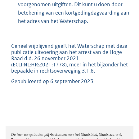
voorgenomen uitgiften. Dit kunt u doen door
betekening van een kortgedingdagvaarding aan
het adres van het Waterschap.
Geheel vrijblijvend geeft het Waterschap met deze
publicatie uitvoering aan het arrest van de Hoge
Raad d.d. 26 november 2021
(ECLI:NL:HR:2021:1778), meer in het bijzonder het
bepaalde in rechtsoverweging 3.1.6.
Gepubliceerd op 6 september 2023
Disclaimer
De hier aangeboden pdf-bestanden van het Staatsblad, Staatscourant,