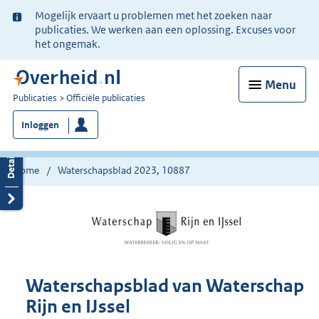
Ter
Mogelijk ervaart u problemen met het zoeken naar
informatie:
publicaties. We werken aan een oplossing. Excuses voor
het ongemak.
Menu
U
Publicaties
Officiële publicaties
bent
Inloggen
nu
hier:
Home
Waterschapsblad 2023, 10887
Waterschapsblad van Waterschap
Rijn en IJssel