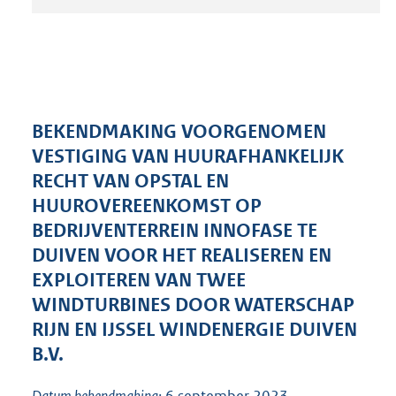
t
a
n
d
s
g
r
BEKENDMAKING VOORGENOMEN
o
VESTIGING VAN HUURAFHANKELIJK
o
RECHT VAN OPSTAL EN
t
t
HUUROVEREENKOMST OP
e
BEDRIJVENTERREIN INNOFASE TE
:
DUIVEN VOOR HET REALISEREN EN
2
5
EXPLOITEREN VAN TWEE
9
WINDTURBINES DOOR WATERSCHAP
K
RIJN EN IJSSEL WINDENERGIE DUIVEN
b
B.V.