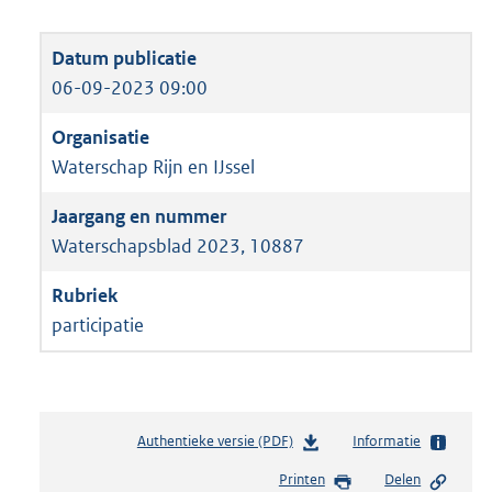
06-09-2023 09:00
Waterschap Rijn en IJssel
Waterschapsblad 2023, 10887
participatie
Authentieke versie (PDF)
b
Informatie
e
Printen
Delen
s