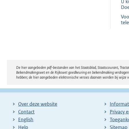
U k
Doe
Voo
tel
De hier aangeboden pdf-bestanden van het Staatsblad, Staatscourant, Tract
Disclaimer
Bekendmakingswet en de Rijkswet goedkeuring en bekendmaking verdragen voor
hebben; de hier aangeboden elektronische versies daarvan worden bij wijze 
Over deze website
Informat
Contact
Privacy 
English
Toeganke
Help
Sitemap