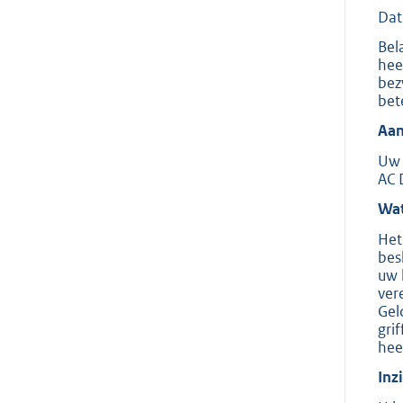
Dat
Bel
hee
bez
bet
Aan
Uw 
AC 
Wat
Het
bes
uw 
ver
Gel
gri
hee
Inz