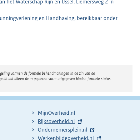
n het Waterschap Rijn en IJssel, Liemersweg 2 in
gunningverlening en Handhaving, bereikbaar onder
regeling vormen de formele bekendmakingen in de zin van de
eldt dat alleen de in papieren vorm uitgegeven bladen formele status
MijnOverheid.nl
E
Rijksoverheid.nl
x
E
Ondernemersplein.nl
t
x
E
Werkenbijdeoverheid.nl