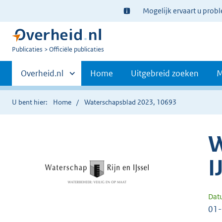
Ter
Mogelijk ervaart u prob
informatie:
U
Publicaties
Officiële publicaties
bent
Primaire
nu
Andere
Overheid.nl
Home
Uitgebreid zoeken
M
hier:
sites
navigatie
binnen
U bent hier:
Home
Waterschapsblad 2023, 10693
W
I
Dat
01-