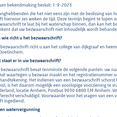
um bekendmaking besluit: 1-9-2023
e
:
anghebbenden die het niet eens zijn met de beslissing van 
ft hiervoor zes weken de tijd. Deze termijn begint te lopen
2
waarschrift te laat bij het waterschap binnen, dan kan het b
0
ekent dat uw bezwaarschrift niet inhoudelijk wordt behande
8
 wie richt u het bezwaarschrift?
bezwaarschrift richt u aan het college van dijkgraaf en hee
b
Doetinchem.
 staat er in uw bezwaarschrift?
 bezwaarschrift bevat tenminste de volgende punten: uw naa
luit waartegen u bezwaar maakt en het registratienummer v
handtekening. Het indienen van een bezwaarschrift schorst 
eist, is het daarom mogelijk een voorlopige voorziening te v
derland, locatie Arnhem, Postbus 9030 6800 EM Arnhem. Voor
ffierecht verschuldigd. Voorwaarde voor het vragen van een v
ft ingediend.
ien watervergunning