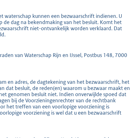
het waterschap kunnen een bezwaarschrift indienen. U
 op de dag na bekendmaking van het besluit. Komt het
ezwaarschrift niet-ontvankelijk worden verklaard. Dat
ld.
K
mraden van Waterschap Rijn en IJssel, Postbus 148, 7000
m en adres, de dagtekening van het bezwaarschrift, het
an dat besluit, de reden(en) waarom u bezwaar maakt en
het genomen besluit niet. Indien onverwijlde spoed dat
ragen bij de Voorzieningenrechter van de rechtbank
 het treffen van een voorlopige voorziening is
oorlopige voorziening is wel dat u een bezwaarschrift