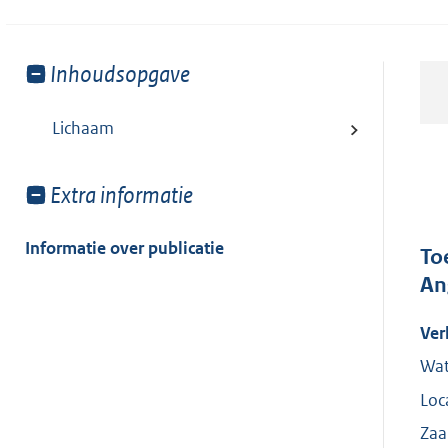
Toon
Inhoudsopgave
meer
van:
Lichaam
Toon
Extra informatie
meer
van:
Informatie over publicatie
To
An
Ver
Wat
Loc
Zaa