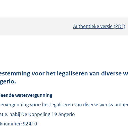
Authentieke versie (PDF)
b
e
s
t
a
n
d
estemming voor het legaliseren van diverse 
s
gerlo.
g
leende watervergunning
r
o
ervergunning voor: het legaliseren van diverse werkzaamh
o
atie: nabij De Koppeling 19 Angerlo
t
knummer: 92410
t