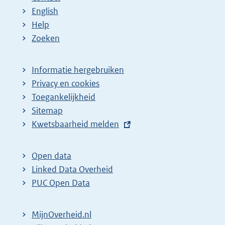
English
Help
Zoeken
Informatie hergebruiken
Privacy en cookies
Toegankelijkheid
Sitemap
E
Kwetsbaarheid melden
x
t
Open data
e
Linked Data Overheid
r
PUC Open Data
n
e
MijnOverheid.nl
l