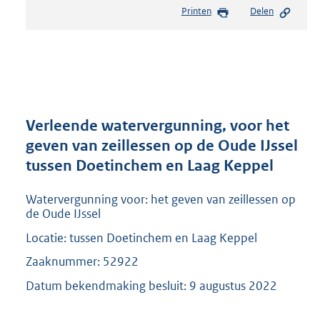
e
Printen
Delen
s
t
a
n
d
s
g
r
Verleende watervergunning, voor het
o
geven van zeillessen op de Oude IJssel
o
tussen Doetinchem en Laag Keppel
t
t
e
Watervergunning voor: het geven van zeillessen op
:
de Oude IJssel
2
Locatie: tussen Doetinchem en Laag Keppel
0
9
Zaaknummer: 52922
K
Datum bekendmaking besluit: 9 augustus 2022
b