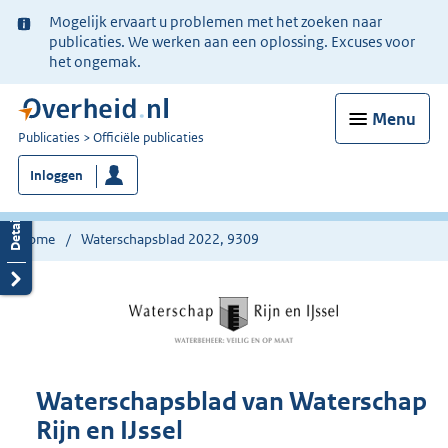
Ter
Mogelijk ervaart u problemen met het zoeken naar
informatie:
publicaties. We werken aan een oplossing. Excuses voor
het ongemak.
Menu
U
Publicaties
Officiële publicaties
bent
Inloggen
nu
hier:
Home
Waterschapsblad 2022, 9309
Waterschapsblad van Waterschap
Rijn en IJssel