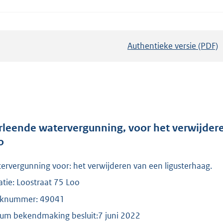
Authentieke versie (PDF)
b
e
s
t
a
n
d
rleende watervergunning, voor het verwijdere
s
o
g
ervergunning voor: het verwijderen van een ligusterhaag.
r
o
atie: Loostraat 75 Loo
o
knummer: 49041
t
um bekendmaking besluit:7 juni 2022
t