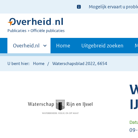
Ter
Mogelijk ervaart u prob
informatie:
U
Publicaties
Officiële publicaties
bent
Primaire
nu
Andere
Overheid.nl
Home
Uitgebreid zoeken
M
hier:
sites
navigatie
binnen
U bent hier:
Home
Waterschapsblad 2022, 6654
W
I
Dat
09-