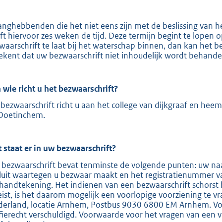
e
:
anghebbenden die het niet eens zijn met de beslissing van 
ft hiervoor zes weken de tijd. Deze termijn begint te lopen
2
waarschrift te laat bij het waterschap binnen, dan kan het b
0
ekent dat uw bezwaarschrift niet inhoudelijk wordt behande
8
 wie richt u het bezwaarschrift?
b
bezwaarschrift richt u aan het college van dijkgraaf en hee
Doetinchem.
 staat er in uw bezwaarschrift?
 bezwaarschrift bevat tenminste de volgende punten: uw naa
luit waartegen u bezwaar maakt en het registratienummer v
handtekening. Het indienen van een bezwaarschrift schorst 
eist, is het daarom mogelijk een voorlopige voorziening te v
derland, locatie Arnhem, Postbus 9030 6800 EM Arnhem. Voor
ffierecht verschuldigd. Voorwaarde voor het vragen van een v