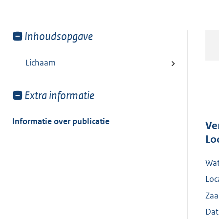
Toon
Inhoudsopgave
meer
van:
Lichaam
Toon
Extra informatie
meer
van:
Informatie over publicatie
Ve
Lo
Wat
Loc
Zaa
Dat