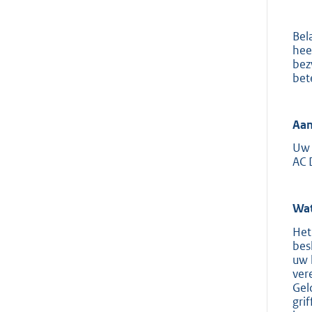
Bel
hee
bez
bet
Aan
Uw 
AC 
Wat
Het
bes
uw 
ver
Gel
gri