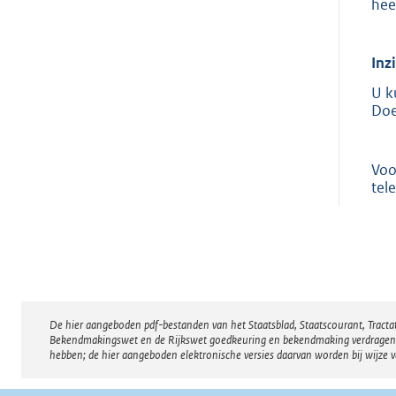
hee
Inz
U k
Doe
Voo
tel
De hier aangeboden pdf-bestanden van het Staatsblad, Staatscourant, Tract
Disclaimer
Bekendmakingswet en de Rijkswet goedkeuring en bekendmaking verdragen voor
hebben; de hier aangeboden elektronische versies daarvan worden bij wijze 