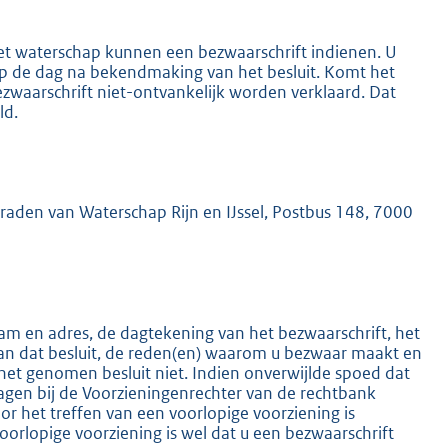
het waterschap kunnen een bezwaarschrift indienen. U
 op de dag na bekendmaking van het besluit. Komt het
ezwaarschrift niet-ontvankelijk worden verklaard. Dat
ld.
K
mraden van Waterschap Rijn en IJssel, Postbus 148, 7000
m en adres, de dagtekening van het bezwaarschrift, het
an dat besluit, de reden(en) waarom u bezwaar maakt en
het genomen besluit niet. Indien onverwijlde spoed dat
ragen bij de Voorzieningenrechter van de rechtbank
 het treffen van een voorlopige voorziening is
oorlopige voorziening is wel dat u een bezwaarschrift