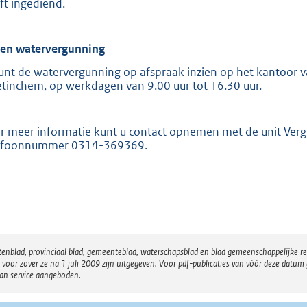
ft ingediend.
ien watervergunning
unt de watervergunning op afspraak inzien op het kantoor va
tinchem, op werkdagen van 9.00 uur tot 16.30 uur.
r meer informatie kunt u contact opnemen met de unit Ver
efoonnummer 0314-369369.
atenblad, provinciaal blad, gemeenteblad, waterschapsblad en blad gemeenschappelijke 
 zover ze na 1 juli 2009 zijn uitgegeven. Voor pdf-publicaties van vóór deze datum g
van service aangeboden.