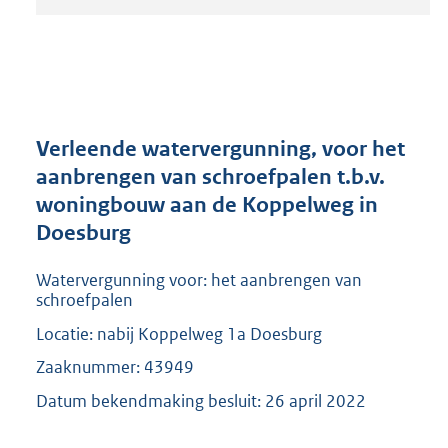
t
a
n
d
s
g
r
Verleende watervergunning, voor het
o
aanbrengen van schroefpalen t.b.v.
o
woningbouw aan de Koppelweg in
t
t
Doesburg
e
:
Watervergunning voor: het aanbrengen van
2
schroefpalen
0
Locatie: nabij Koppelweg 1a Doesburg
9
K
Zaaknummer: 43949
b
Datum bekendmaking besluit: 26 april 2022