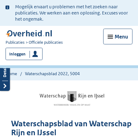
Ter
Mogelijk ervaart u problemen met het zoeken naar
informatie:
publicaties. We werken aan een oplossing. Excuses voor
het ongemak.
Menu
U
Publicaties
Officiële publicaties
bent
Inloggen
nu
hier:
Home
Waterschapsblad 2022, 5004
Waterschapsblad van Waterschap
Rijn en IJssel