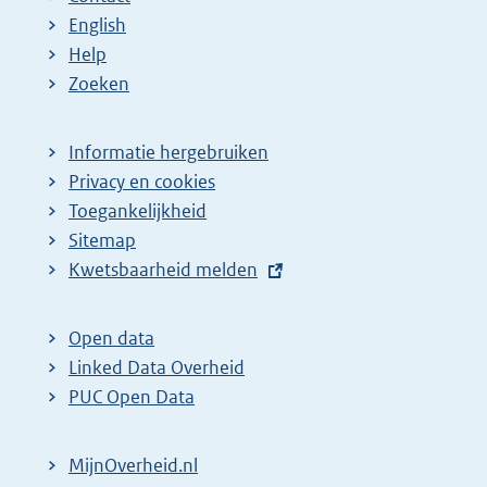
English
Help
Zoeken
Informatie hergebruiken
Privacy en cookies
Toegankelijkheid
Sitemap
E
Kwetsbaarheid melden
x
t
Open data
e
Linked Data Overheid
r
PUC Open Data
n
e
MijnOverheid.nl
l