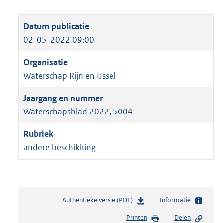
02-05-2022 09:00
Waterschap Rijn en IJssel
Waterschapsblad 2022, 5004
andere beschikking
Authentieke versie (PDF)
b
Informatie
e
Printen
Delen
s