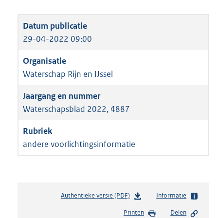
29-04-2022 09:00
Waterschap Rijn en IJssel
Waterschapsblad 2022, 4887
andere voorlichtingsinformatie
Authentieke versie (PDF)
b
Informatie
e
Printen
Delen
s