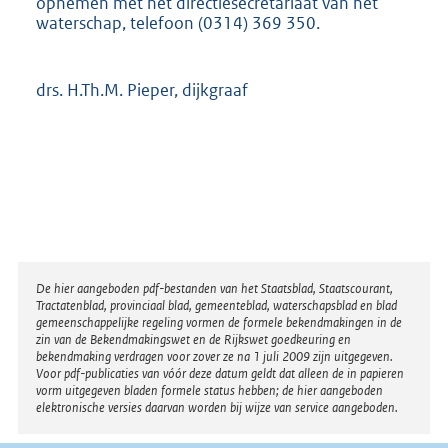
opnemen met het directiesecretariaat van het
waterschap, telefoon (0314) 369 350.
drs. H.Th.M. Pieper, dijkgraaf
Disclaimer
De hier aangeboden pdf-bestanden van het Staatsblad, Staatscourant,
Tractatenblad, provinciaal blad, gemeenteblad, waterschapsblad en blad
gemeenschappelijke regeling vormen de formele bekendmakingen in de
zin van de Bekendmakingswet en de Rijkswet goedkeuring en
bekendmaking verdragen voor zover ze na 1 juli 2009 zijn uitgegeven.
Voor pdf-publicaties van vóór deze datum geldt dat alleen de in papieren
vorm uitgegeven bladen formele status hebben; de hier aangeboden
elektronische versies daarvan worden bij wijze van service aangeboden.