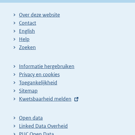
Over deze website
Contact
English
Help
Zoeken
Informatie hergebruiken
Privacy en cookies
Toegankelijkheid
Sitemap
E
Kwetsbaarheid melden
x
t
Open data
e
Linked Data Overheid
r
PUC Open Data