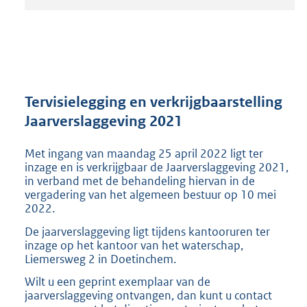
t
a
n
d
s
g
r
Tervisielegging en verkrijgbaarstelling
o
Jaarverslaggeving 2021
o
t
Met ingang van maandag 25 april 2022 ligt ter
t
inzage en is verkrijgbaar de Jaarverslaggeving 2021,
e
in verband met de behandeling hiervan in de
:
vergadering van het algemeen bestuur op 10 mei
2
2022.
0
3
De jaarverslaggeving ligt tijdens kantooruren ter
K
inzage op het kantoor van het waterschap,
b
Liemersweg 2 in Doetinchem.
Wilt u een geprint exemplaar van de
jaarverslaggeving ontvangen, dan kunt u contact