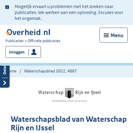
Ter
Mogelijk ervaart u problemen met het zoeken naar
informatie:
publicaties. We werken aan een oplossing. Excuses voor
het ongemak.
Menu
U
Publicaties
Officiële publicaties
bent
Inloggen
nu
hier:
Home
Waterschapsblad 2022, 4887
Waterschapsblad van Waterschap
Rijn en IJssel