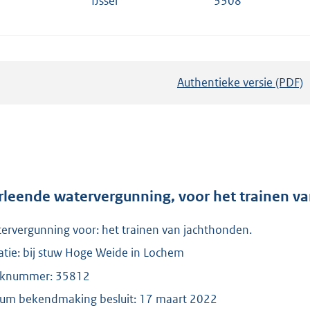
IJssel
3308
Authentieke versie (PDF)
b
e
s
t
a
n
d
rleende watervergunning, voor het trainen va
s
ervergunning voor: het trainen van jachthonden.
g
r
atie: bij stuw Hoge Weide in Lochem
o
knummer: 35812
o
um bekendmaking besluit: 17 maart 2022
t