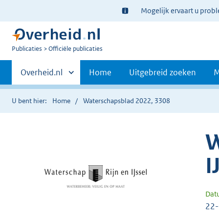
Ter
Mogelijk ervaart u prob
informatie:
U
Publicaties
Officiële publicaties
bent
Primaire
nu
Andere
Overheid.nl
Home
Uitgebreid zoeken
M
hier:
sites
navigatie
binnen
U bent hier:
Home
Waterschapsblad 2022, 3308
W
I
Dat
22-