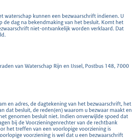
het waterschap kunnen een bezwaarschrift indienen. U
 op de dag na bekendmaking van het besluit. Komt het
ezwaarschrift niet-ontvankelijk worden verklaard. Dat
ld.
K
mraden van Waterschap Rijn en IJssel, Postbus 148, 7000
m en adres, de dagtekening van het bezwaarschrift, het
an dat besluit, de reden(en) waarom u bezwaar maakt en
het genomen besluit niet. Indien onverwijlde spoed dat
ragen bij de Voorzieningenrechter van de rechtbank
 het treffen van een voorlopige voorziening is
oorlopige voorziening is wel dat u een bezwaarschrift