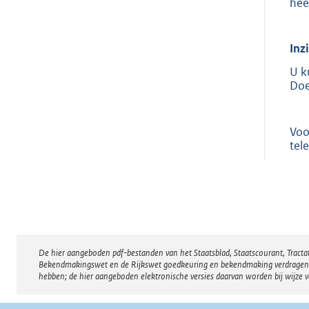
hee
Inz
U k
Doe
Voo
tel
De hier aangeboden pdf-bestanden van het Staatsblad, Staatscourant, Tract
Disclaimer
Bekendmakingswet en de Rijkswet goedkeuring en bekendmaking verdragen voor
hebben; de hier aangeboden elektronische versies daarvan worden bij wijze 