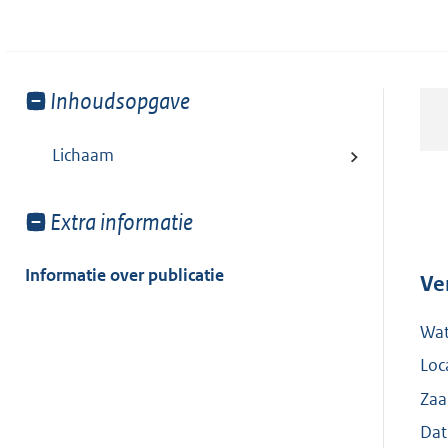
Toon
Inhoudsopgave
meer
van:
Lichaam
Toon
Extra informatie
meer
van:
Informatie over publicatie
Ve
Wat
Loc
Zaa
Dat