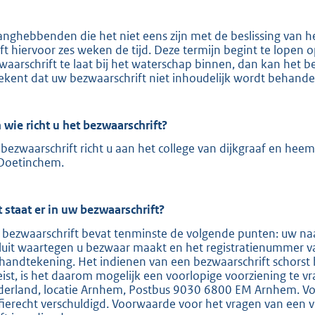
t
e
anghebbenden die het niet eens zijn met de beslissing van 
ft hiervoor zes weken de tijd. Deze termijn begint te lopen
:
waarschrift te laat bij het waterschap binnen, dan kan het b
2
ekent dat uw bezwaarschrift niet inhoudelijk wordt behande
0
8
 wie richt u het bezwaarschrift?
b
bezwaarschrift richt u aan het college van dijkgraaf en hee
Doetinchem.
 staat er in uw bezwaarschrift?
 bezwaarschrift bevat tenminste de volgende punten: uw naa
luit waartegen u bezwaar maakt en het registratienummer v
handtekening. Het indienen van een bezwaarschrift schorst 
eist, is het daarom mogelijk een voorlopige voorziening te v
derland, locatie Arnhem, Postbus 9030 6800 EM Arnhem. Voor
ffierecht verschuldigd. Voorwaarde voor het vragen van een v