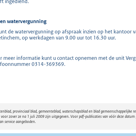
ft ingediend.
ien watervergunning
unt de watervergunning op afspraak inzien op het kantoor va
tinchem, op werkdagen van 9.00 uur tot 16.30 uur.
r meer informatie kunt u contact opnemen met de unit Ver
efoonnummer 0314-369369.
atenblad, provinciaal blad, gemeenteblad, waterschapsblad en blad gemeenschappelijke 
 zover ze na 1 juli 2009 zijn uitgegeven. Voor pdf-publicaties van vóór deze datum g
van service aangeboden.