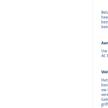
Bel
hee
bez
bet
Aan
Uw 
AC 
Wat
Het
bes
uw 
ver
Gel
gri