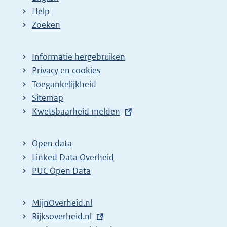
Help
Zoeken
Informatie hergebruiken
Privacy en cookies
Toegankelijkheid
Sitemap
E
Kwetsbaarheid melden
x
t
Open data
e
Linked Data Overheid
r
PUC Open Data
n
e
MijnOverheid.nl
l
E
Rijksoverheid.nl
i