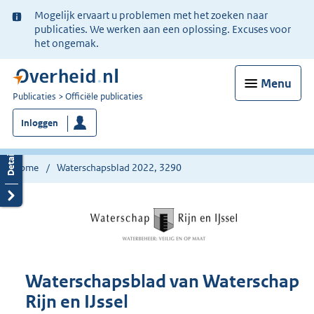
Ter
Mogelijk ervaart u problemen met het zoeken naar
informatie:
publicaties. We werken aan een oplossing. Excuses voor
het ongemak.
Menu
U
Publicaties
Officiële publicaties
bent
Inloggen
nu
hier:
Home
Waterschapsblad 2022, 3290
Waterschapsblad van Waterschap
Rijn en IJssel