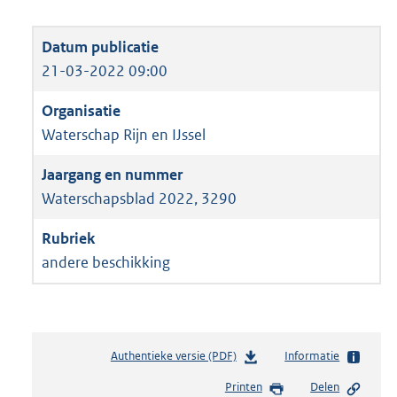
21-03-2022 09:00
Waterschap Rijn en IJssel
Waterschapsblad 2022, 3290
andere beschikking
Authentieke versie (PDF)
b
Informatie
e
Printen
Delen
s