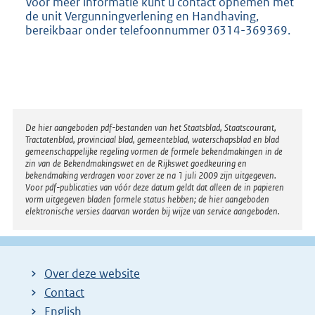
Voor meer informatie kunt u contact opnemen met
de unit Vergunningverlening en Handhaving,
bereikbaar onder telefoonnummer 0314-369369.
Disclaimer
De hier aangeboden pdf-bestanden van het Staatsblad, Staatscourant,
Tractatenblad, provinciaal blad, gemeenteblad, waterschapsblad en blad
gemeenschappelijke regeling vormen de formele bekendmakingen in de
zin van de Bekendmakingswet en de Rijkswet goedkeuring en
bekendmaking verdragen voor zover ze na 1 juli 2009 zijn uitgegeven.
Voor pdf-publicaties van vóór deze datum geldt dat alleen de in papieren
vorm uitgegeven bladen formele status hebben; de hier aangeboden
elektronische versies daarvan worden bij wijze van service aangeboden.
Over deze website
Contact
English