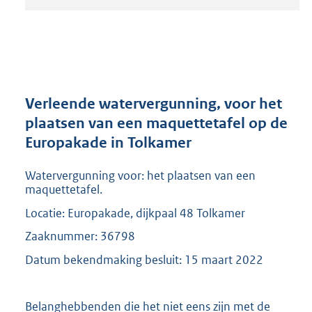
t
a
n
d
s
g
r
Verleende watervergunning, voor het
o
plaatsen van een maquettetafel op de
o
Europakade in Tolkamer
t
t
e
Watervergunning voor: het plaatsen van een
:
maquettetafel.
2
Locatie: Europakade, dijkpaal 48 Tolkamer
0
9
Zaaknummer: 36798
K
Datum bekendmaking besluit: 15 maart 2022
b
Belanghebbenden die het niet eens zijn met de