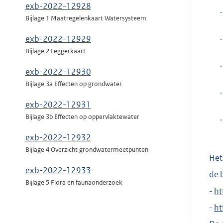
exb-2022-12928
.
Bijlage 1 Maatregelenkaart Watersysteem
.
exb-2022-12929
Bijlage 2 Leggerkaart
.
exb-2022-12930
Bijlage 3a Effecten op grondwater
.
exb-2022-12931
.
Bijlage 3b Effecten op oppervlaktewater
exb-2022-12932
Bijlage 4 Overzicht grondwatermeetpunten
Het
exb-2022-12933
de 
Bijlage 5 Flora en faunaonderzoek
-
E
ht
x
-
ht
t
e