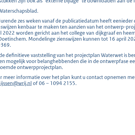
stukken zijn ook als “externe bijlage” te downloaden aan de l
 Waterschapsblad.
urende zes weken vanaf de publicatiedatum heeft eenieder d
nswijzen kenbaar te maken ten aanzien van het ontwerp-proje
il 2022 worden gericht aan het college van dijkgraaf en hee
Doetinchem. Mondelinge zienswijzen kunnen tot 16 april 
369.
de definitieve vaststelling van het projectplan Waterwet is be
een mogelijk voor belanghebbenden die in de ontwerpfase ee
oemde ontwerpprojectplan.
r meer informatie over het plan kunt u contact opnemen me
hijssen@wrij.nl
of 06 – 1094 2155.