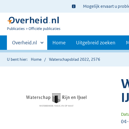
Ter
Mogelijk ervaart u prob
informatie:
U
Publicaties
Officiële publicaties
bent
Primaire
nu
Andere
Overheid.nl
Home
Uitgebreid zoeken
M
hier:
sites
navigatie
binnen
U bent hier:
Home
Waterschapsblad 2022, 2576
W
I
Dat
04-