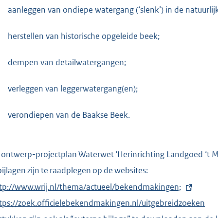
aanleggen van ondiepe watergang (‘slenk’) in de natuurlijk
e
:
herstellen van historische opgeleide beek;
2
1
dempen van detailwatergangen;
1
K
verleggen van leggerwatergang(en);
b
verondiepen van de Baakse Beek.
 ontwerp-projectplan Waterwet ‘Herinrichting Landgoed ‘t M
bijlagen zijn te raadplegen op de websites:
tp://www.wrij.nl/thema/actueel/bekendmakingen;
tps://zoek.officielebekendmakingen.nl/uitgebreidzoeken