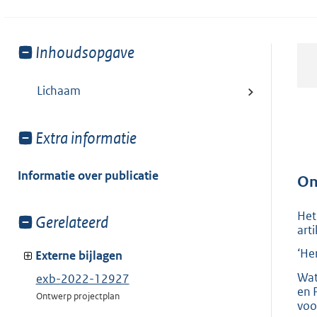
Toon
Inhoudsopgave
meer
van:
Lichaam
Toon
Extra informatie
meer
van:
Informatie over publicatie
On
Het
Toon
Gerelateerd
art
meer
‘He
van:
Externe bijlagen
Wat
exb-2022-12927
en 
Ontwerp projectplan
voo