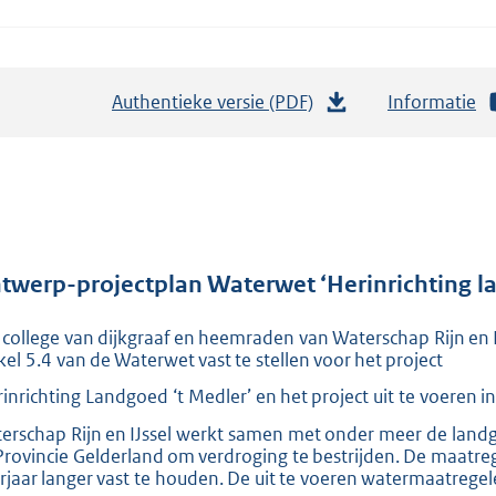
Authentieke versie (PDF)
b
Informatie
e
s
t
a
n
d
twerp-projectplan Waterwet ‘Herinrichting l
s
 college van dijkgraaf en heemraden van Waterschap Rijn en 
g
ikel 5.4 van de Waterwet vast te stellen voor het project
r
rinrichting Landgoed ‘t Medler’ en het project uit te voeren 
o
o
erschap Rijn en IJssel werkt samen met onder meer de land
Provincie Gelderland om verdroging te bestrijden. De maatreg
t
rjaar langer vast te houden. De uit te voeren watermaatrege
t