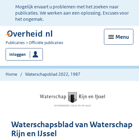
Ter
Mogelijk ervaart u problemen met het zoeken naar
informatie:
publicaties. We werken aan een oplossing. Excuses voor
het ongemak.
Menu
U
Publicaties
Officiële publicaties
bent
Inloggen
nu
hier:
Home
Waterschapsblad 2022, 1987
Waterschapsblad van Waterschap
Rijn en IJssel