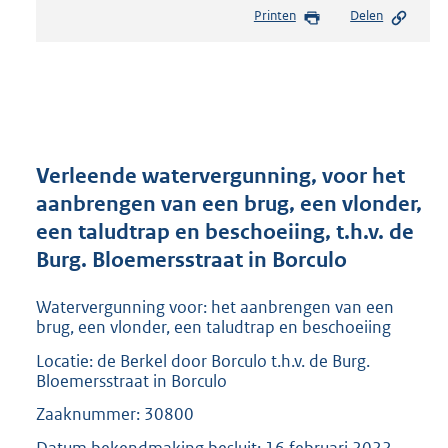
e
Printen
Delen
s
t
a
n
d
s
g
r
Verleende watervergunning, voor het
o
aanbrengen van een brug, een vlonder,
o
een taludtrap en beschoeiing, t.h.v. de
t
t
Burg. Bloemersstraat in Borculo
e
:
Watervergunning voor: het aanbrengen van een
2
brug, een vlonder, een taludtrap en beschoeiing
0
Locatie: de Berkel door Borculo t.h.v. de Burg.
9
Bloemersstraat in Borculo
K
b
Zaaknummer: 30800
Datum bekendmaking besluit: 16 februari 2022